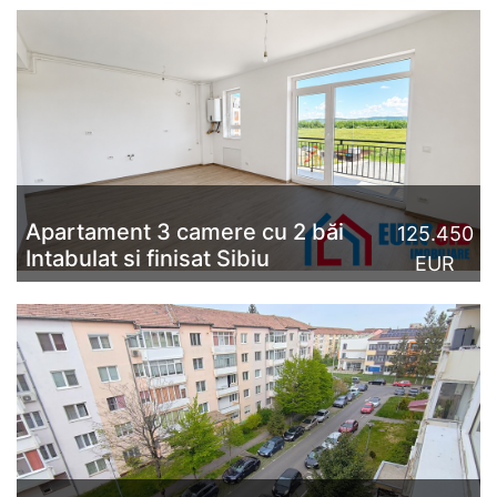
Apartament 3 camere cu 2 băi
125.450
Intabulat si finisat Sibiu
EUR
Apartament 3 camere Magnolia Residence | M7
finalizat și intabulat | Predare imediatăEurosib
Imobiliare vă propune spre vânzare un apartament
modern cu 3 camere, tip A1...
CITESTE MAI MULT