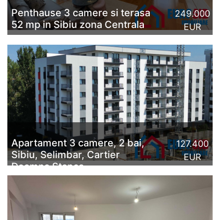
Penthause 3 camere si terasa
249.000
52 mp in Sibiu zona Centrala
EUR
Penthause cu 3 camere și terasă de 52 mp, de
vânzare în Sibiu, zona Centrală, mai exact în cartierul
City Rezidence, în imediata apropier...
CITESTE MAI MULT
Apartament 3 camere, 2 bai,
127.400
Sibiu, Selimbar, Cartier
EUR
Doamna Stanca
Apartament 3 camere intabulat si finalizat cu 2 băi de
vanzare in Sibiu, Selimbar, zona Doamna Stanca,
direct de la Dezvoltator - Con Casa Residence, avand
suprafata util...