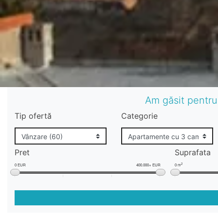
Am găsit pentru
Tip ofertă
Categorie
Pret
Suprafata
2
0 EUR
400.000+ EUR
0 m