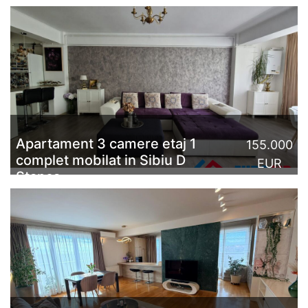
Apartament 3 camere etaj 1
155.000
complet mobilat in Sibiu D
EUR
Stanca
Apartament cu 3 camere decomandate, complet
mobilat și utilat, de vânzare în Sibiu, mai exact pe str.
Doamna Stanca, între Dedeman și
Kaufland.Apartamen...
CITESTE MAI MULT