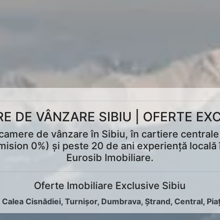
 DE VÂNZARE SIBIU | OFERTE EXC
ere de vânzare în Sibiu, în cartiere centrale ș
mision 0%) și peste 20 de ani experiență locală î
Eurosib Imobiliare.
Oferte Imobiliare Exclusive Sibiu
:
Calea Cisnădiei
,
Turnișor
,
Dumbrava
,
Ștrand
,
Central
,
Pia