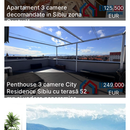
Apartament 3 camere
125.500
decomandate in Sibiu zona
EUR
Centrală
Apartament cu 3 camere, de vânzare, în Sibiu, zona
Centrală/str. Uzinei. Acest apartament cu 3 camere se
află la etajul 4/4,intr-un bloc cu acoperiș nou de țiglă.
Su...
CITESTE MAI MULT
Penthouse 3 camere City
249.000
Residence Sibiu cu terasă 52
EUR
mp si vedere panoramica
Penthouse 3 camere de vanzare in City Residence,
Sibiu | Terasă 52 mp | Vedere panoramică spre munți &
centru | 2 parcări | 249.000 €Etaj retras, lumină
naturală ...