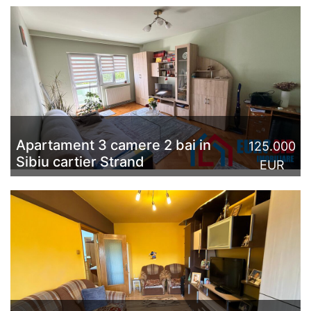
Apartament 3 camere 2 bai in
125.000
Sibiu cartier Strand
EUR
Apartament cu 3 camere decomandate, de vânzare, în
Sibiu, cartier Ștrand. Imobilul este poziționat la etajul 4
al blocului (acoperiș de țiglă), beneficiază de ...
CITESTE MAI MULT