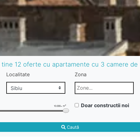
 tine 12 oferte cu apartamente cu 3 camere de 
Localitate
Zona
Doar constructii noi
2
10.000+ m
Caută