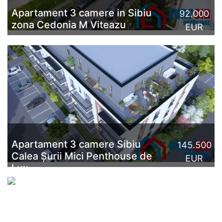
Apartament 3 camere in Sibiu
92.000
zona Cedonia M Viteazu
EUR
Apartament cu 3 camere, de vânzare, în Sibiu, zona
Cedonia, mai exact pe Aleea Turnu Roșu, în imediata
apropiere a Liceului Pedagogic. Locuința ...
CITESTE MAI MULT
Apartament 3 camere Sibiu
145.500
Calea Șurii Mici Penthouse de
EUR
Lux
Descoperă acest apartament tip penthouse 3 camere
Sibiu tip A3 din ansamblul Magnolia Residence, situat
in Sibiu, zona Calea Șurii Mici, etajul 4 (etaj retras), cu
s...