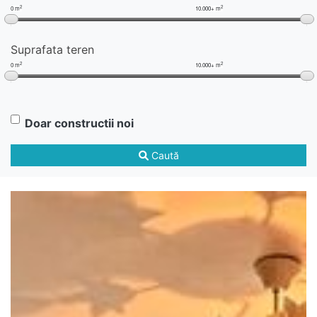
2
2
0 m
10.000+ m
Suprafata teren
2
2
0 m
10.000+ m
Doar constructii noi
Caută