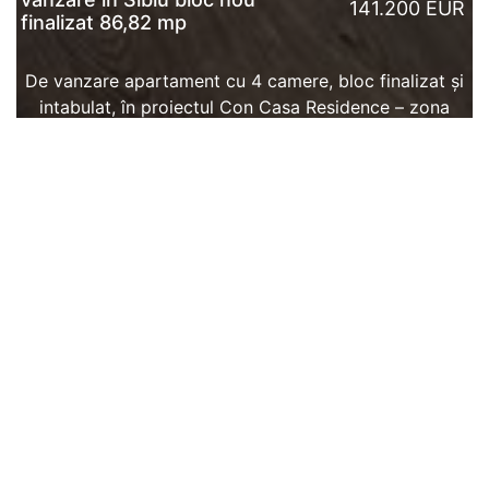
141.200 EUR
finalizat 86,82 mp
De vanzare apartament cu 4 camere, bloc finalizat și
intabulat, în proiectul Con Casa Residence – zona
Doamna Stanca, Șelimbăr (Sibiu).Zona este foarte
practică ...
CITESTE MAI MULT