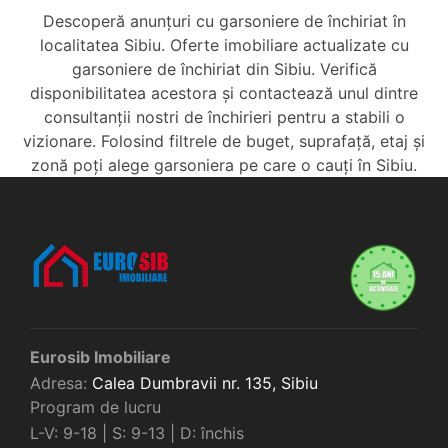
Descoperă anunțuri cu garsoniere de închiriat în
localitatea Sibiu. Oferte imobiliare actualizate cu
garsoniere de închiriat din Sibiu. Verifică
disponibilitatea acestora și contactează unul dintre
consultanții nostri de închirieri pentru a stabili o
vizionare. Folosind filtrele de buget, suprafață, etaj și
zonă poți alege garsoniera pe care o cauți în Sibiu.
Eurosib Imobiliare
Adresa:
Calea Dumbravii nr. 135,
Sibiu
Program de lucru
L-V: 9-18 | S: 9-13 | D: închis