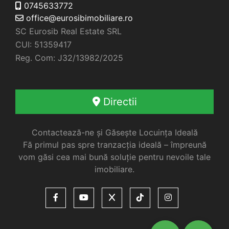
0745633772
office@eurosibimobiliare.ro
SC Eurosib Real Estate SRL
CUI: 51359417
Reg. Com: J32/13982/2025
Directii
Contactează-ne și Găsește Locuința Ideală
Fă primul pas spre tranzacția ideală – împreună
vom găsi cea mai bună soluție pentru nevoile tale
imobiliare.