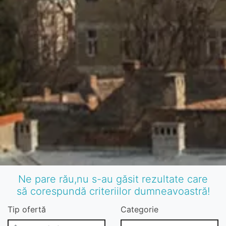
Ne pare rău,nu s-au găsit rezultate care
să corespundă criteriilor dumneavoastră!
Tip ofertă
Categorie