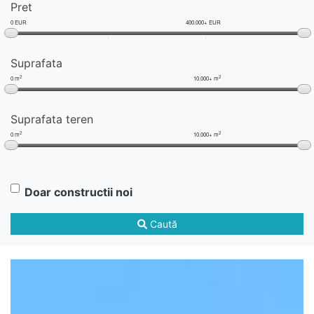
Pret
0 EUR
400.000+ EUR
Suprafata
2
2
0 m
10.000+ m
Suprafata teren
2
2
0 m
10.000+ m
Doar constructii noi
Caută