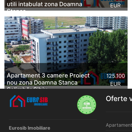
utili intabulat zona Doamna
EUR
Stanca
Apartament 3 camere în Con Casa Residence
Șelimbăr, blocuri finalizate și intabulate, parcare
inclusă, predare imediată sau la cheie, lângă Sibiu.Vă
propunem ...
CITESTE MAI MULT
Apartament 3 camere Proiect
125.100
nou zona Doamna Stanca
EUR
Șelimbăr Sibiu
Oferte 
Apartament 3 camere de vânzare, bloc finalizat si
intabulat sau in bloc in constructie, într-un proiect nou
zona Doamna Stanca Șelimbăr Sibiu - proiect Con
Casa Re...
Apartament
Eurosib Imobiliare