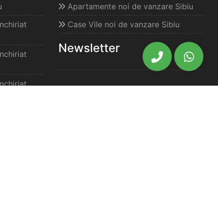
u
Apartamente noi de vanzare Sibiu
chiriat
Case Vile noi de vanzare Sibiu
Newsletter
chiriat
chiriat
Cea mai vasta gama de oferte
imobiliare din Sibiu, la un click
distanta.
at Sibiu
Am citit și sunt de acord cu
termenii
si conditiile
si
politica de
confidențialitate
ale acestui website.
elimbar
Aboneaza-te