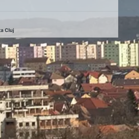
ța Cluj