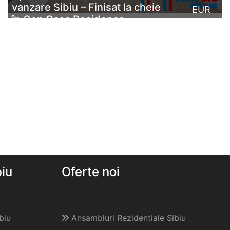
vanzare Sibiu – Finisat la cheie
EUR
în Con Casa Residence
Con Casa Residence – Doamna Stanca, Șelimbăr |
Apartament 4 camere (3 dormitoare), 2 băi, 2
balcoane – bloc finalizat și intabulatÎntr-una dintre cele
mai ...
CITESTE MAI MULT
biu
Oferte noi
biu
Ansambluri Rezidentiale Sibiu