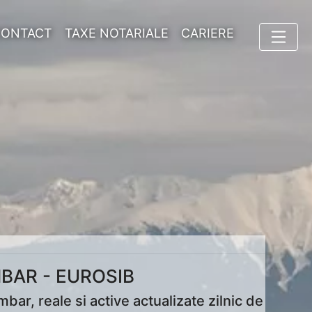
CONTACT
TAXE NOTARIALE
CARIERE
BAR - EUROSIB
r, reale si active actualizate zilnic de