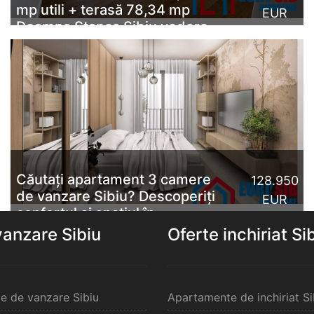
mp utili + terasă 78,34 mp
EUR
Doamna Stanca Sibiu vedere
spre parc
Penthouse 4 camere, la cheie, finisaje premium | 111,35
mp utili + terasă 78,34 mp | 2 parcări | Doamna
Stanca, vedere spre parc & Sibiu | Predare imediatăUn
apartament t...
CITESTE MAI MULT
Căutați apartament 3 camere
128.950
de vanzare Sibiu? Descoperiți
EUR
confortul și spațiul în
Orhideea Exclusive Living!
vanzare Sibiu
Oferte inchiriat Si
Vă prezentăm un apartament cu 3 camere, tip D1,
situat în ansamblul rezidențial Orhideea Exclusive
Living Sibiu, pe strada Doamna Stanca din Șelimbăr, la
doar câ...
e de vanzare Sibiu
Apartamente de inchiriat Si