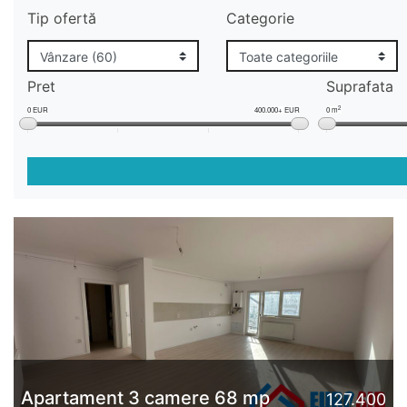
Tip ofertă
Categorie
Pret
Suprafata
2
0 EUR
400.000+ EUR
0 m
Apartament 3 camere 68 mp
127.400