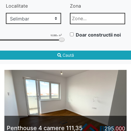
Localitate
Zona
Doar constructii noi
2
10.000+ m
Caută
Penthouse 4 camere 111,35
295.000