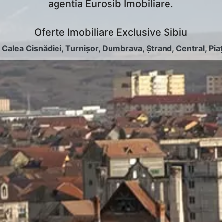
agentia Eurosib Imobiliare.
Oferte Imobiliare Exclusive Sibiu
:
Calea Cisnădiei
,
Turnișor
,
Dumbrava
,
Ștrand
,
Central
,
Pia