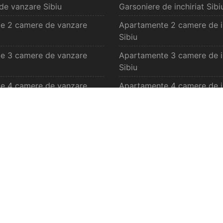
de vanzare Sibiu
Garsoniere de inchiriat Sibi
CITESTE MAI MULT
e 2 camere de vanzare
Apartamente 2 camere de in
Sibiu
e 3 camere de vanzare
Apartamente 3 camere de in
Sibiu
e 4 camere de vanzare
Apartamente 4 camere de in
Sibiu
zare Sibiu
Case de inchiriat Sibiu
rcilale de vanzare Sibiu
Spatii comercilale de inchiri
vanzare Selimbar
Oferte inchiriat S