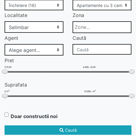
Localitate
Zona
Agent
Caută
Pret
0 EUR
4.000+ EUR
Suprafata
2
2
0 m
10.000+ m
Doar constructii noi
Caută