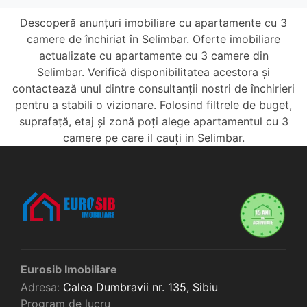
Descoperă anunțuri imobiliare cu apartamente cu 3
camere de închiriat în Selimbar. Oferte imobiliare
actualizate cu apartamente cu 3 camere din
Selimbar. Verifică disponibilitatea acestora și
contactează unul dintre consultanții nostri de închirieri
pentru a stabili o vizionare. Folosind filtrele de buget,
suprafață, etaj și zonă poți alege apartamentul cu 3
camere pe care il cauți in Selimbar.
Eurosib Imobiliare
Adresa:
Calea Dumbravii nr. 135,
Sibiu
Program de lucru