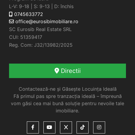
L-V: 9-18 | S: 9-13 | D: închis
0745633772
office@eurosibimobiliare.ro
SC Eurosib Real Estate SRL
CUI: 51359417
Reg. Com: J32/13982/2025
Directii
Contactează-ne și Găsește Locuința Ideală
Fă primul pas spre tranzacția ideală – împreună
vom găsi cea mai bună soluție pentru nevoile tale
imobiliare.