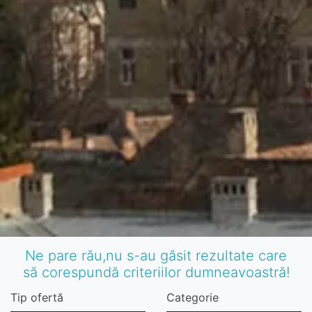
Ne pare rău,nu s-au găsit rezultate care
să corespundă criteriilor dumneavoastră!
Tip ofertă
Categorie