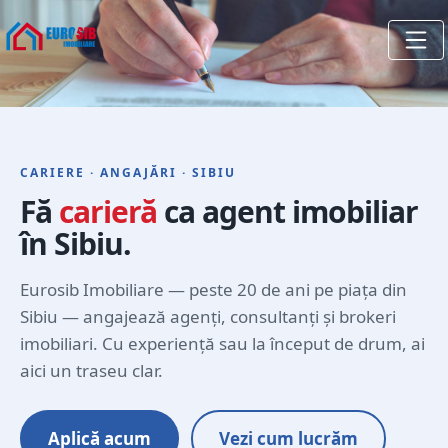
CARIERE · ANGAJĂRI · SIBIU
Fă
carieră
ca agent imobiliar
în Sibiu.
Eurosib Imobiliare — peste 20 de ani pe piața din
Sibiu — angajează agenți, consultanți și brokeri
imobiliari. Cu experiență sau la început de drum, ai
aici un traseu clar.
Aplică acum
Vezi cum lucrăm