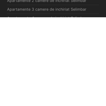
Apartamente 2 camere de inchiriat Selimbar
Apartamente 3 camere de inchiriat Selimbar
Apartamente 4 camere de inchiriat Selimbar
Case de inchiriat Selimbar
Spatii comercilale de inchiriat Selimbar
Oferte noi
Ansambluri Rezidentiale Sibiu
Apartamente noi de vanzare Sibiu
Case Vile noi de vanzare Sibiu
Newsletter