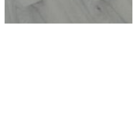
Apartament de inchiriat cu 2
camere in Sibiu zona Turnisor
350 EUR
Apartament de inchiriat situat în cartierul Magnolia
Residence, pe Calea Șurii Mici, într-un bloc nou, dotat
cu lift.Apartamentul are o suprafață util...
CITESTE MAI MULT