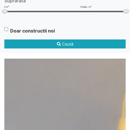
Suprafata
2
2
0 m
10.000+ m
Doar constructii noi
Caută