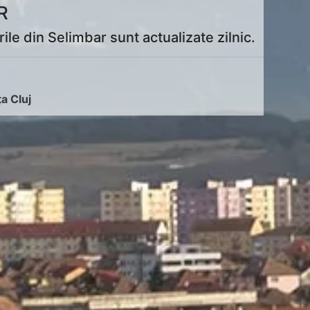
R
le din Selimbar sunt actualizate zilnic.
ța Cluj