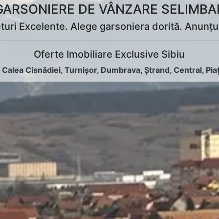
GARSONIERE DE VÂNZARE SELIMBA
uri Excelente. Alege garsoniera dorită. Anunțuri
Oferte Imobiliare Exclusive Sibiu
:
Calea Cisnădiei
,
Turnișor
,
Dumbrava
,
Ștrand
,
Central
,
Pia