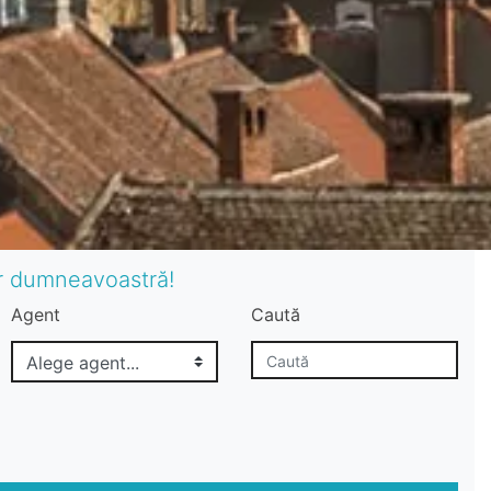
or dumneavoastră!
Agent
Caută