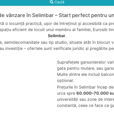
Caută
e vânzare în Selimbar – Start perfect pentru u
ă o locuință practică, ușor de întreținut și accesibilă ca p
 spațiu eficient de locuit unui membru al familiei, Eurosib Im
Selimbar
.
 semidecomandate sau tip studio, situate atât în blocuri vech
u investiție – ofertele sunt verificate juridic și pregătite p
Suprafețele garsonierelor var
gata pentru mutare, sau garso
Multe dintre ele includ balco
opțional.
Prețurile în Selimbar încep de
urca spre
60.000–70.000 e
universități sau zone de inte
constantă, ceea ce face ca gar