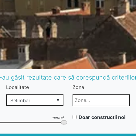
-au găsit rezultate care să corespundă criteriil
Localitate
Zona
Doar constructii noi
2
10.000+ m