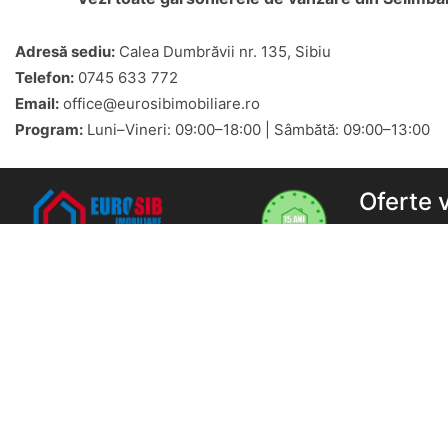
Adresă sediu:
Calea Dumbrăvii nr. 135, Sibiu
Telefon:
0745 633 772
Email:
office@eurosibimobiliare.ro
Program:
Luni–Vineri: 09:00–18:00 | Sâmbătă: 09:00–13:00
Oferte 
Apartament
Eurosib Imobiliare
Adresa:
Calea Dumbravii nr. 135,
Sibiu
Garsoniere 
Program de lucru
Apartament
L-V: 9-18 | S: 9-13 | D: închis
Sibiu
0745633772
Apartament
office@eurosibimobiliare.ro