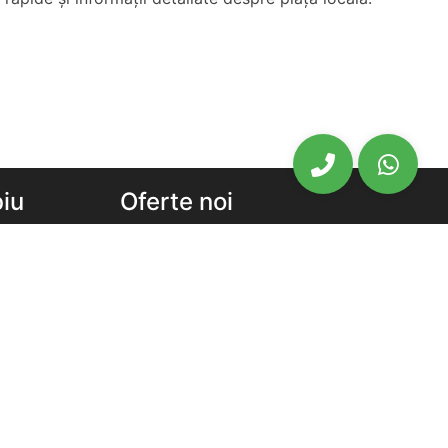
biu
Oferte noi
biu
Ansambluri Rezidentiale Sibiu
u
Apartamente noi de vanzare Sibiu
chiriat
Case Vile noi de vanzare Sibiu
Newsletter
chiriat