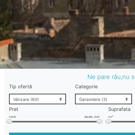
Ne pare rău,nu s
Tip ofertă
Categorie
Pret
Suprafata
2
0 EUR
400.000+ EUR
0 m