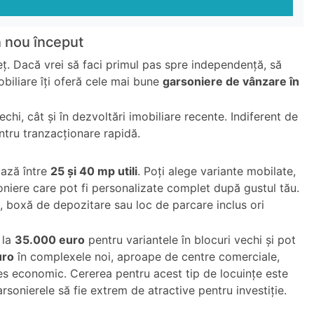
n nou început
reț. Dacă vrei să faci primul pas spre independență, să
obiliare îți oferă cele mai bune
garsoniere de vânzare în
i, cât și în dezvoltări imobiliare recente. Indiferent de
entru tranzacționare rapidă.
iază între
25 și 40 mp utili
. Poți alege variante mobilate,
niere care pot fi personalizate complet după gustul tău.
n, boxă de depozitare sau loc de parcare inclus ori
 la
35.000 euro
pentru variantele în blocuri vechi și pot
uro
în complexele noi, aproape de centre comerciale,
res economic. Cererea pentru acest tip de locuințe este
sonierele să fie extrem de atractive pentru investiție.