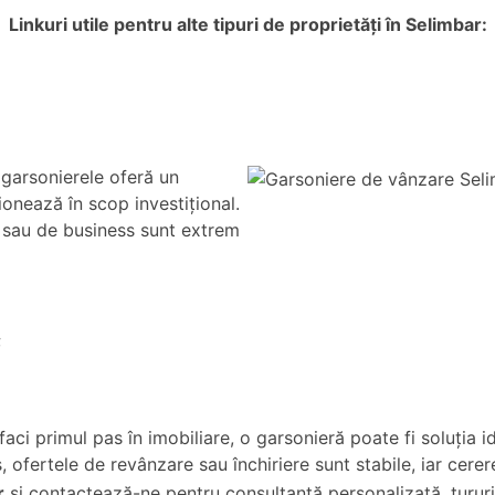
Linkuri utile pentru alte tipuri de proprietăți în Selimbar:
j, garsonierele oferă un
ionează în scop investițional.
le sau de business sunt extrem
;
faci primul pas în imobiliare, o garsonieră poate fi soluția id
lus, ofertele de revânzare sau închiriere sunt stabile, iar cere
r
și contactează-ne pentru consultanță personalizată, tururi 