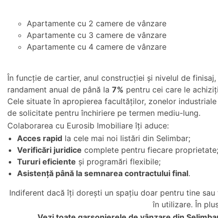
Apartamente cu 2 camere de vânzare
Apartamente cu 3 camere de vânzare
Apartamente cu 4 camere de vânzare
În funcție de cartier, anul construcției și nivelul de finisa
randament anual de până la
7%
pentru cei care le achiziț
Cele situate în apropierea facultăților, zonelor industria
de solicitate pentru închiriere pe termen mediu-lung.
Colaborarea cu Eurosib Imobiliare îți aduce:
Acces rapid
la cele mai noi listări din Selimbar;
Verificări juridice
complete pentru fiecare proprietate
Tururi eficiente
și programări flexibile;
Asistență până la semnarea contractului final
.
Indiferent dacă îți dorești un spațiu doar pentru tine sau 
în utilizare. În p
Vezi toate
garsonierele de vânzare din Selimba