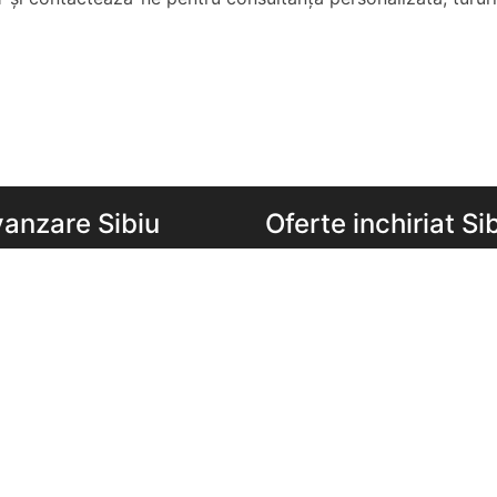
vanzare Sibiu
Oferte inchiriat Si
e de vanzare Sibiu
Apartamente de inchiriat Si
de vanzare Sibiu
Garsoniere de inchiriat Sibi
e 2 camere de vanzare
Apartamente 2 camere de in
Sibiu
e 3 camere de vanzare
Apartamente 3 camere de in