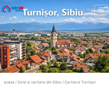
acasa
/
Zone și cartiere din Sibiu
/
Cartierul Turnișor
Ghidul complet al cartierului
Turnișor, Sibiu: apartamente,
prețuri, chirii și dezvoltări noi