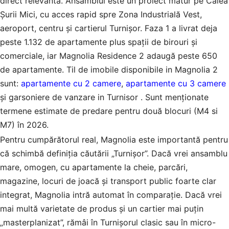
direct relevantă. Ansamblul este un proiect matur pe Calea
Șurii Mici, cu acces rapid spre Zona Industrială Vest,
aeroport, centru și cartierul Turnișor. Faza 1 a livrat deja
peste 1.132 de apartamente plus spații de birouri și
comerciale, iar Magnolia Residence 2 adaugă peste 650
de apartamente. Til de imobile disponibile in Magnolia 2
sunt:
apartamente cu 2 camere
,
apartamente cu 3 camere
și garsoniere de vanzare in Turnisor . Sunt menționate
termene estimate de predare pentru două blocuri (M4 si
M7) în 2026.
Pentru cumpărătorul real, Magnolia este importantă pentru
că schimbă definiția căutării „Turnișor”. Dacă vrei ansamblu
mare, omogen, cu apartamente la cheie, parcări,
magazine, locuri de joacă și transport public foarte clar
integrat, Magnolia intră automat în comparație. Dacă vrei
mai multă varietate de produs și un cartier mai puțin
„masterplanizat”, rămâi în Turnișorul clasic sau în micro-