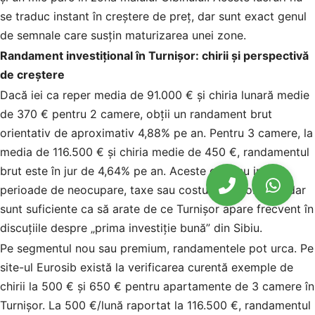
se traduc instant în creștere de preț, dar sunt exact genul
de semnale care susțin maturizarea unei zone.
Randament investițional în Turnișor: chirii și perspectivă
de creștere
Dacă iei ca reper media de 91.000 € și chiria lunară medie
de 370 € pentru 2 camere, obții un randament brut
orientativ de aproximativ 4,88% pe an. Pentru 3 camere, la
media de 116.500 € și chiria medie de 450 €, randamentul
brut este în jur de 4,64% pe an. Aceste cifre nu includ
perioade de neocupare, taxe sau costuri de mobilare, dar
sunt suficiente ca să arate de ce Turnișor apare frecvent în
discuțiile despre „prima investiție bună” din Sibiu.
Pe segmentul nou sau premium, randamentele pot urca. Pe
site-ul Eurosib există la verificarea curentă exemple de
chirii la 500 € și 650 € pentru apartamente de 3 camere în
Turnișor. La 500 €/lună raportat la 116.500 €, randamentul