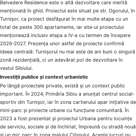
Belvedere Residence este o altă dezvoltare care merită
menționată în ghid. Proiectul este situat pe str. Ogorului, în
Turnișor, ca proiect desfășurat în mai multe etape cu un
total de peste 300 apartamente, iar site-ul proiectului
menționează inclusiv etapa a IV-a cu termen de începere
2026-2027. Prezența unor astfel de proiecte confirmă
ideea centrală: Turnișorul nu mai este de ani buni o singură
zonă rezidențială, ci un adevărat pol de dezvoltare în
vestul Sibiului.
Investiții publice și context urbanistic
Pe lângă proiectele private, există și un context public
important. În 2024, Primăria Sibiu a anunțat centrul social-
sportiv din Turnișor, iar în zona cartierului apar inițiative de
mini-parc și proiecte urbane cu funcțiune comunitară. În
2023 a fost prezentat și proiectul Urbana pentru locuințe
de serviciu, sociale și de închiriat, împreună cu stradă nouă
și un mic parc în zona malului Cibinului. Aceste lucruri nu