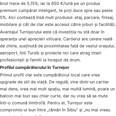
brut trece de 5,15%, iar la 650 €/lună pe un produs
premium cumpărat inteligent, te poți duce spre sau peste
5%. Aici contează însă mult produsul: etaj, parcare, finisaj,
mobilare și cât de clar este accesul către joburi și facilități.
Avantajul Turnișorului este că investiția nu stă doar în
speranța unei aprecieri viitoare. Cartierul are cerere reală
de chirie, susținută de proximitatea față de vestul orașului,
aeroport, linii Tursib și proiecte noi care atrag tineri
profesioniști și familii la început de drum.
Profilul cumpărătorului în Turnișor
Primul profil clar este cumpărătorul local care vrea
upgrade de stil de viață. De regulă, vine dintr-un cartier
mai dens, vrea mai mult spațiu, mai multă lumină, poate un
balcon mai bun sau chiar curte, dar nu vrea să se mute
într-o comună limitrofă. Pentru el, Turnișor este
compromis-ul bun între „rămân în Sibiu” și „nu mai vreau