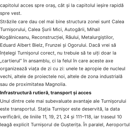
capitolul acces spre oraș, cât și la capitolul ieșire rapidă
spre vest.
Străzile care dau cel mai bine structura zonei sunt Calea
Turnișorului, Calea Șurii Mici, Autogării, Mihail
Kogălniceanu, Reconstrucției, Râului, Metalurgiștilor,
Eduard Albert Bielz, Frunzei și Ogorului. Dacă vrei să
înțelegi Turnișorul corect, nu trebuie să te uiți doar la
„cartierul” în ansamblu, ci la felul în care aceste axe
organizează viața de zi cu zi: unele te apropie de nucleul
vechi, altele de proiectele noi, altele de zona industrială
sau de proximitatea Magnolia.
Infrastructură rutieră, transport și acces
Unul dintre cele mai subevaluate avantaje ale Turnișorului
este transportul. Stația Turnișor este deservită, la data
verificării, de liniile 11, 19, 21, 24 și 111–118, iar traseul 10
leagă explicit Turnișorul de Gușterița. În paralel, Aeroportul