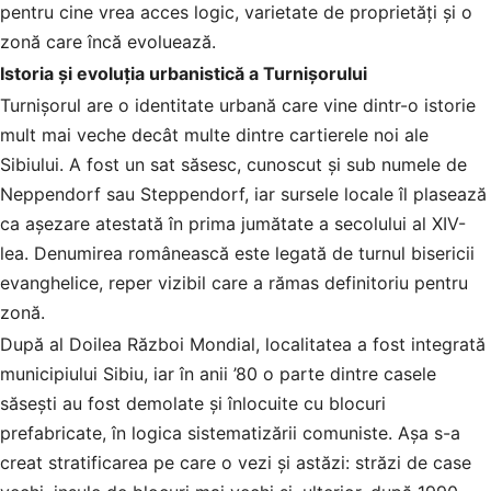
pentru cine vrea acces logic, varietate de proprietăți și o
zonă care încă evoluează.
Istoria și evoluția urbanistică a Turnișorului
Turnișorul are o identitate urbană care vine dintr-o istorie
mult mai veche decât multe dintre cartierele noi ale
Sibiului. A fost un sat săsesc, cunoscut și sub numele de
Neppendorf sau Steppendorf, iar sursele locale îl plasează
ca așezare atestată în prima jumătate a secolului al XIV-
lea. Denumirea românească este legată de turnul bisericii
evanghelice, reper vizibil care a rămas definitoriu pentru
zonă.
După al Doilea Război Mondial, localitatea a fost integrată
municipiului Sibiu, iar în anii ’80 o parte dintre casele
săsești au fost demolate și înlocuite cu blocuri
prefabricate, în logica sistematizării comuniste. Așa s-a
creat stratificarea pe care o vezi și astăzi: străzi de case