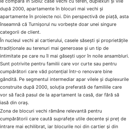
le compară în Sibiu: case vechi cu teren, duplexuri și vile
după 2000, apartamente în blocuri mai vechi și
apartamente în proiecte noi. Din perspectivă de piață, asta
înseamnă că Turnișorul nu vorbește doar unei singure
categorii de client.
În nucleul vechi al cartierului, casele săsești și proprietățile
tradiționale au terenuri mai generoase și un tip de
intimitate pe care nu îl mai găsești ușor în noile ansambluri.
Sunt potrivite pentru familii care vor curte sau pentru
cumpărători care văd potențial într-o renovare bine
gândită. Pe segmentul intermediar apar vilele și duplexurile
construite după 2000, soluția preferată de familiile care
vor să facă pasul de la apartament la casă, dar fără să
iasă din oraș.
Zona de blocuri vechi rămâne relevantă pentru
cumpărătorii care caută suprafețe utile decente și preț de
intrare mai echilibrat, iar blocurile noi din cartier și din