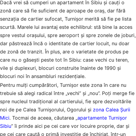
Dacă vrei să cumperi un apartament în Sibiu și cauți o
zonă care să fie suficient de aproape de oraș, dar fără
senzația de cartier sufocat, Turnișor merită să fie pe lista
scurtă. Marele lui avantaj este echilibrul: stă bine la acces
spre vestul orașului, spre aeroport și spre zonele de joburi,
dar păstrează încă o identitate de cartier locuit, nu doar
de zonă de tranzit. În plus, are o varietate de produs pe
care nu o găsești peste tot în Sibiu: case vechi cu teren,
vile și duplexuri, blocuri construite înainte de 1990 și
blocuri noi în ansambluri rezidențiale.
Pentru mulți cumpărători, Turnișor este zona în care nu
trebuie să alegi radical între „vechi” și „nou”. Poți merge fie
spre nucleul tradițional al cartierului, fie spre dezvoltările
noi de pe Calea Turnișorului, Ogorului și
zona Calea Șurii
Mici
. Tocmai de aceea, căutarea „
apartamente Turnișor
Sibiu
” îi prinde aici pe cei care vor locuire proprie, dar și
pe cei care caută o primă investiție de închiriat, într-un