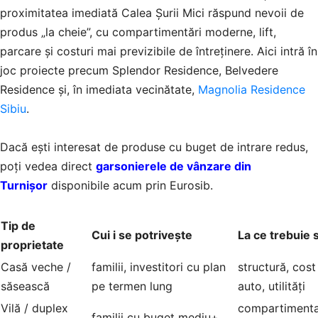
proximitatea imediată Calea Șurii Mici răspund nevoii de
produs „la cheie”, cu compartimentări moderne, lift,
parcare și costuri mai previzibile de întreținere. Aici intră în
joc proiecte precum Splendor Residence, Belvedere
Residence și, în imediata vecinătate,
Magnolia Residence
Sibiu
.
Dacă ești interesat de produse cu buget de intrare redus,
poți vedea direct
garsonierele de vânzare din
Turnișor
disponibile acum prin Eurosib.
Tip de
Cui i se potrivește
La ce trebuie s
proprietate
Casă veche /
familii, investitori cu plan
structură, cos
săsească
pe termen lung
auto, utilități
Vilă / duplex
compartimentar
familii cu buget mediu+