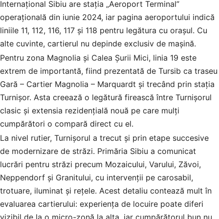
Internațional Sibiu are stația „Aeroport Terminal”
operațională din iunie 2024, iar pagina aeroportului indică
liniile 11, 112, 116, 117 și 118 pentru legătura cu orașul. Cu
alte cuvinte, cartierul nu depinde exclusiv de mașină.
Pentru zona Magnolia și Calea Șurii Mici, linia 19 este
extrem de importantă, fiind prezentată de Tursib ca traseu
Gară – Cartier Magnolia – Marquardt și trecând prin stația
Turnișor. Asta creează o legătură firească între Turnișorul
clasic și extensia rezidențială nouă pe care mulți
cumpărători o compară direct cu el.
La nivel rutier, Turnișorul a trecut și prin etape succesive
de modernizare de străzi. Primăria Sibiu a comunicat
lucrări pentru străzi precum Mozaicului, Varului, Zăvoi,
Neppendorf și Granitului, cu intervenții pe carosabil,
trotuare, iluminat și rețele. Acest detaliu contează mult în
evaluarea cartierului: experiența de locuire poate diferi
vizibil de la o micro-zonă la alta, iar cumpărătorul bun nu