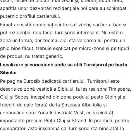
vechi, insule de blocuri mai vechi și, ulterior, după 1990,
apariția unor dezvoltări rezidențiale noi care au schimbat
puternic profilul cartierului.
Exact această combinație între sat vechi, cartier urban și
pol rezidențial nou face Turnișorul interesant. Nu este o
zonă uniformă, dar tocmai aici stă valoarea lui pentru un
ghid bine făcut: trebuie explicat pe micro-zone și pe tipuri
de produs, nu tratat generic.
Localizare și conexiuni: unde se află Turnișorul pe harta
Sibiului
Pe pagina Eurosib dedicată cartierului, Turnișorul este
descris ca zonă vestică a Sibiului, la ieșirea spre Timișoara,
Cluj și Sebeș, începând din zona podului peste Cibin și a
trecerii de cale ferată de la Șoseaua Alba Iulia și
continuând spre Zona Industrială Vest, cu vecinătăți
importante precum Piața Cluj și Ștrand. În practică, pentru
cumpărător, asta înseamnă că Turnișorul stă bine atât la