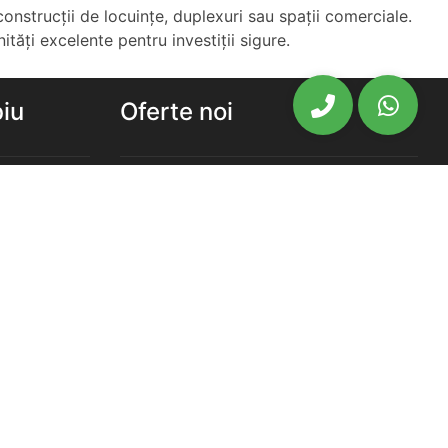
 construcții de locuințe, duplexuri sau spații comerciale.
ități excelente pentru investiții sigure.
biu
Oferte noi
biu
Ansambluri Rezidentiale Sibiu
u
Apartamente noi de vanzare Sibiu
chiriat
Case Vile noi de vanzare Sibiu
Newsletter
chiriat
chiriat
Cea mai vasta gama de oferte
imobiliare din Sibiu, la un click