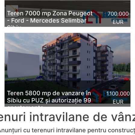
Teren 7000 mp Zona Peugeot
700.000
- Ford - Mercedes Selimbar
EUR
Sibiu
Teren 7000 mp de vânzare în Șelimbăr Sibiu, situat în
imediata vecinătate a reprezentanței Mercedes,
Peugeot, Ford și Trakia, cu deschidere de 35 m direct
la Șoseaua Si...
CITESTE MAI MULT
Teren 5800 mp de vanzare în
1.100.000
Sibiu cu PUZ și autorizație 99
EUR
apartamente
enuri intravilane de vân
Teren de vânzare în Sibiu zona Vest, cu destinație
construcții rezidențiale, blocuri cu apartamente.Terenul
nunțuri cu terenuri intravilane pentru construcț
are PUZ și autorizație de construcție obținută. Se