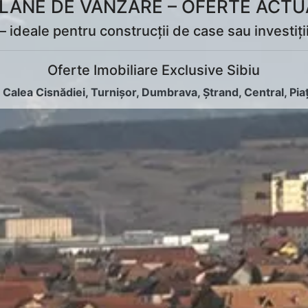
ILANE DE VÂNZARE – OFERTE ACTUA
 ideale pentru construcții de case sau investiții.
Oferte Imobiliare Exclusive Sibiu
:
Calea Cisnădiei
,
Turnișor
,
Dumbrava
,
Ștrand
,
Central
,
Pia