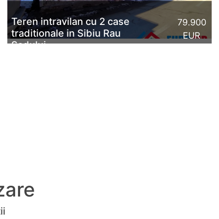
Teren intravilan cu 2 case
79.900
traditionale in Sibiu Rau
EUR
Sadului
Exclusivitate. Teren intravilan 1700 mp, de vânzare în
Sibiu, în zona pitorească Mărginimea Sibiului, mai
exact în centrul localități Râu Sadului. Imobilul...
CITESTE MAI MULT
zare
ii