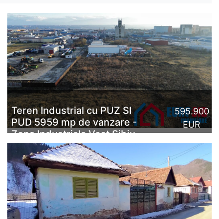
Teren Industrial cu PUZ SI
595.900
PUD 5959 mp de vanzare -
EUR
Zona Industriala Vest Sibiu
Teren industrial situat strategic în Zona
Industrială Vest a Sibiului, pe strada Turda, cu o
suprafață de 5.959 mp. Aceasta proprieta...
CITESTE MAI MULT