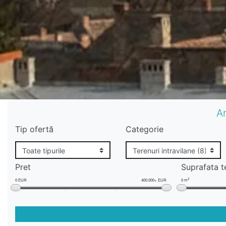
Am
Tip ofertă
Categorie
Pret
Suprafata t
2
0 EUR
400.000+ EUR
0 m