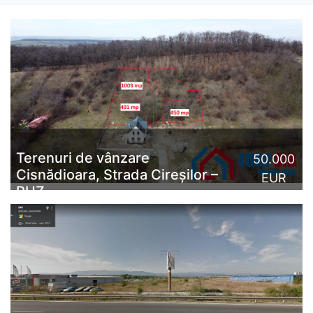
Terenuri de vânzare
50.000
Cisnădioara, Strada Cireșilor –
EUR
PUZ
Terenuri de vânzare în Cisnădioara, Strada Cireșilor –
parcele intravilane cu PUZ, vedere superbă spre
localitate și Cetatea Cisnădioara.EuroSib Imobiliar...
CITESTE MAI MULT