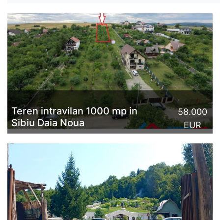
Teren intravilan 1000 mp in
58.000
Sibiu Daia Noua
EUR
Teren intravilan 1000 mp, de vânzare, în Daia Nouă, la
doar 7 Km de mun. Sibiu. Imobilul are o formă
dreptunghiulară cu 12 m deschidere și 83 m adâncime,
este comp...
CITESTE MAI MULT