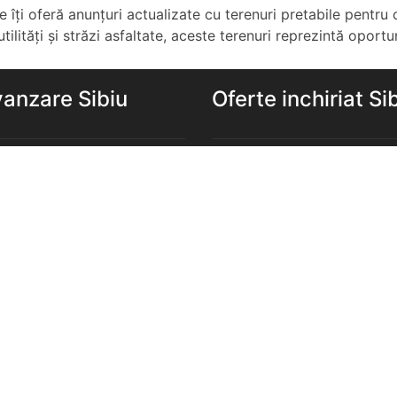
e îți oferă anunțuri actualizate cu terenuri pretabile pentru
poate î...
ilități și străzi asfaltate, aceste terenuri reprezintă oportun
CITESTE MAI MULT
vanzare Sibiu
Oferte inchiriat Si
e de vanzare Sibiu
Apartamente de inchiriat Si
de vanzare Sibiu
Garsoniere de inchiriat Sibi
e 2 camere de vanzare
Apartamente 2 camere de in
Sibiu
e 3 camere de vanzare
Apartamente 3 camere de in
Sibiu
e 4 camere de vanzare
Apartamente 4 camere de in
Sibiu