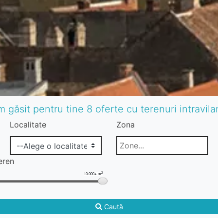
 găsit pentru tine 8 oferte cu terenuri intravil
Localitate
Zona
eren
2
10.000+ m
Caută