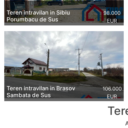
Teren intravilan in Sibiu
98.000
Porumbacu de Sus
EUR
Exclusivitate. Teren intravilan de vânzare în Sibiu, în
loc. Porumbacu de Sus mai exact în imediata
apropiere a pensiunii Dealul Verde și a Castelului d...
CITESTE MAI MULT
Teren intravilan in Brasov
106.000
Sambata de Sus
EUR
Ter
Exclusivitate. Teren intravilan de vânzare în loc.
Sâmbăta de Sus cu o suprafață de 4389 mp. Pe acest
A
teren se află edificată o construcție ...