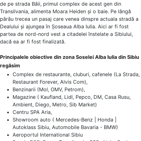
de pe strada Băii, primul complex de acest gen din
Transilvania, alimenta Moara Heiden şi o baie. Pe lângă
pârâu trecea un pasaj care venea dinspre actuala stradă a
Dealului şi ajungea în Şoseaua Alba Iulia. Aici ar fi fost
partea de nord-nord vest a citadelei înstelate a Sibiului,
dacă ea ar fi fost finalizată.
Principalele obiective din zona Soselei Alba Iulia din Sibiu
regăsim
Complex de restaurante, cluburi, cafenele (La Strada,
Restaurant Forever, Alvis Com),
Benzinarii (Mol, OMV, Petrom),
Magazine ( Kaufland, Lidl, Pepco, DM, Casa Rusu,
Ambient, Diego, Metro, Sib Market)
Centru SPA Aria,
Showroom auto (
Mercedes-Benz | Honda |
Autoklass Sibiu, Automobile Bavaria - BMW)
Aeroportul International Sibiu