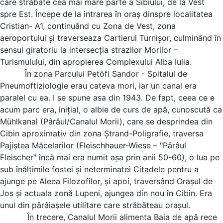
care străbate cea mai mare parte a Sibiului, de la Vest
spre Est.
Începe de la intrarea în oraş dinspre localitatea
Cristian- A1, continuând cu Zona de Vest, zona
aeroportului și traverseaza Cartierul Turnișor, culminând în
sensul giratoriu la intersecția strazilor Morilor –
Turismulului, din apropierea Complexului Alba Iulia.
În zona Parcului Petöfi Sandor - Spitalul de
Pneumoftiziologie erau cateva mori, iar un canal era
paralel cu ea. I se spune asa din 1943. De fapt, ceea ce e
acum parc era, iniţial, o albie de curs de apă, cunoscută ca
Mühlkanal (Pârâul/Canalul Morii), care se desprindea din
Cibin aproximativ din zona Ştrand-Poligrafie, traversa
Pajiştea Măcelarilor (Fleischhauer-Wiese – "Pârâul
Fleischer" încă mai era numit aşa prin anii 50-60), o lua pe
sub înălţimile fostei şi neterminatei Citadele pentru a
ajunge pe Aleea Filozofilor, şi apoi, traversând Oraşul de
Jos şi actuala zonă Lupeni, ajungea din nou în Cibin. Era
unul din pârâiaşele utilitare care străbăteau oraşul.
În trecere, Canalul Morii alimenta Baia de apă rece