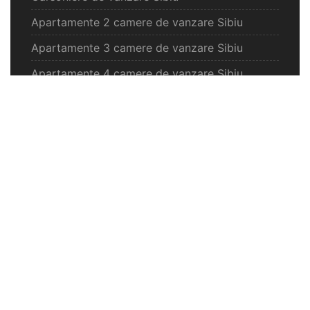
Apartamente 2 camere de vanzare Sibiu
Apartamente 3 camere de vanzare Sibiu
Apartamente 4 camere de vanzare Sibiu
Case de vanzare Sibiu
Spatii comercilale de vanzare Sibiu
Oferte vanzare Selimbar
Apartamente de vanzare Selimbar
Garsoniere de vanzare Selimbar
Apartamente 2 camere de vanzare Selimbar