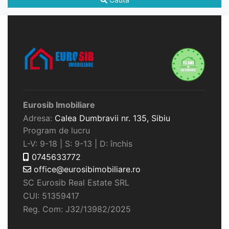
Eurosib Imobiliare
Adresa:
Calea Dumbravii nr. 135,
Sibiu
Program de lucru
L-V: 9-18 | S: 9-13 | D: închis
0745633772
office@eurosibimobiliare.ro
SC Eurosib Real Estate SRL
CUI: 51359417
Reg. Com: J32/13982/2025