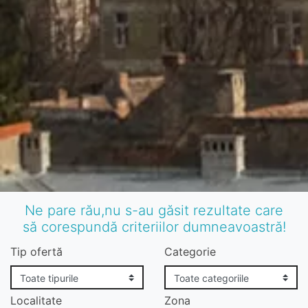
Ne pare rău,nu s-au găsit rezultate care
să corespundă criteriilor dumneavoastră!
Tip ofertă
Categorie
Localitate
Zona