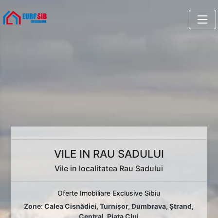
VILE IN RAU SADULUI
Vile in localitatea Rau Sadului
Oferte Imobiliare Exclusive Sibiu
Zone:
Calea Cisnădiei
,
Turnișor
,
Dumbrava
,
Ștrand
,
Central
,
Piața Cluj