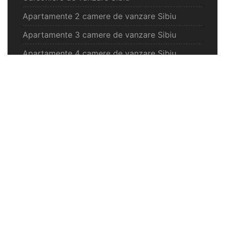
Apartamente 2 camere de vanzare Sibiu
Apartamente 3 camere de vanzare Sibiu
Apartamente 4 camere de vanzare Sibiu
Case de vanzare Sibiu
Spatii comercilale de vanzare Sibiu
Oferte vanzare Selimbar
Apartamente de vanzare Selimbar
Garsoniere de vanzare Selimbar
Apartamente 2 camere de vanzare Selimbar