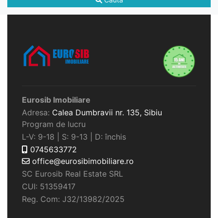
Eurosib Imobiliare
Adresa:
Calea Dumbravii nr. 135,
Sibiu
Program de lucru
L-V: 9-18 | S: 9-13 | D: închis
0745633772
office@eurosibimobiliare.ro
SC Eurosib Real Estate SRL
CUI: 51359417
Reg. Com: J32/13982/2025