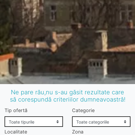
Ne pare rău,nu s-au găsit rezultate care
să corespundă criteriilor dumneavoastră!
Tip ofertă
Categorie
Localitate
Zona