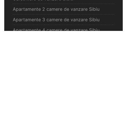
Apartamente 2 camere de vanzare Sibiu
Apartamente 3 camere de vanzare Sibiu
Apartamente 4 camere de vanzare Sibiu
Case de vanzare Sibiu
Spatii comercilale de vanzare Sibiu
Oferte vanzare Selimbar
Apartamente de vanzare Selimbar
Garsoniere de vanzare Selimbar
Apartamente 2 camere de vanzare Selimbar