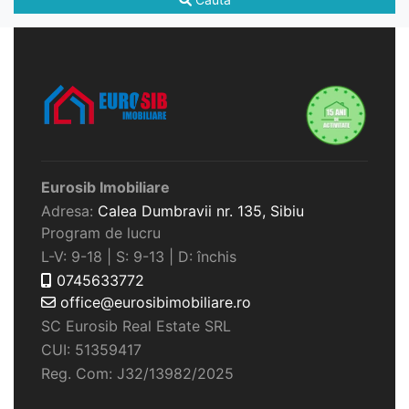
Eurosib Imobiliare
Adresa:
Calea Dumbravii nr. 135,
Sibiu
Program de lucru
L-V: 9-18 | S: 9-13 | D: închis
0745633772
office@eurosibimobiliare.ro
SC Eurosib Real Estate SRL
CUI: 51359417
Reg. Com: J32/13982/2025