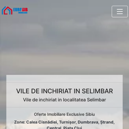
VILE DE INCHIRIAT IN SELIMBAR
Vile de inchiriat in localitatea Selimbar
Oferte Imobiliare Exclusive Sibiu
Zone:
Calea Cisnădiei
,
Turnișor
,
Dumbrava
,
Ștrand
,
Central
,
Piața Cluj