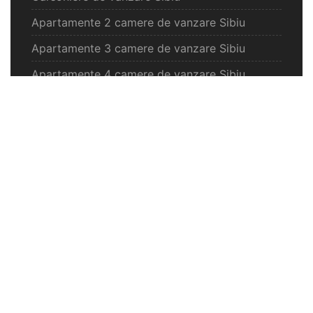
Apartamente 2 camere de vanzare Sibiu
Apartamente 3 camere de vanzare Sibiu
Apartamente 4 camere de vanzare Sibiu
Case de vanzare Sibiu
Spatii comercilale de vanzare Sibiu
Oferte vanzare Selimbar
Apartamente de vanzare Selimbar
Garsoniere de vanzare Selimbar
Apartamente 2 camere de vanzare Selimbar