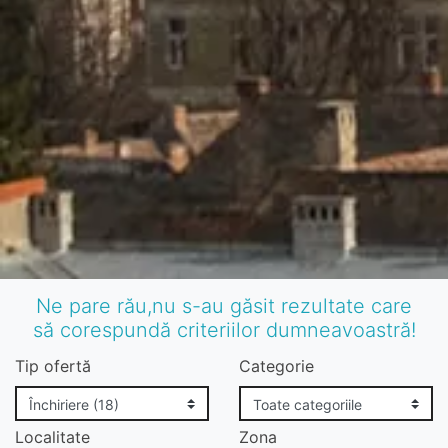
Ne pare rău,nu s-au găsit rezultate care
să corespundă criteriilor dumneavoastră!
Tip ofertă
Categorie
Localitate
Zona