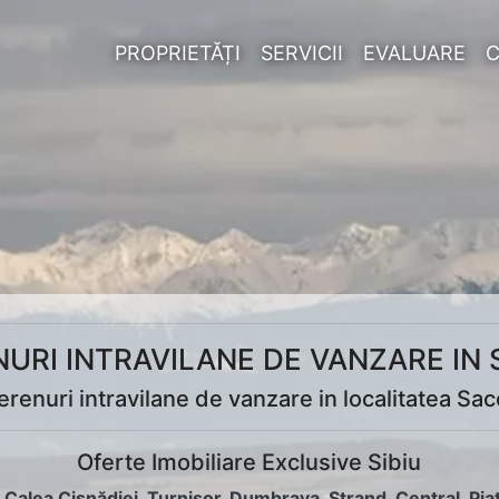
PROPRIETĂȚI
SERVICII
EVALUARE
URI INTRAVILANE DE VANZARE IN
erenuri intravilane de vanzare in localitatea Sac
Oferte Imobiliare Exclusive Sibiu
:
Calea Cisnădiei
,
Turnișor
,
Dumbrava
,
Ștrand
,
Central
,
Pia