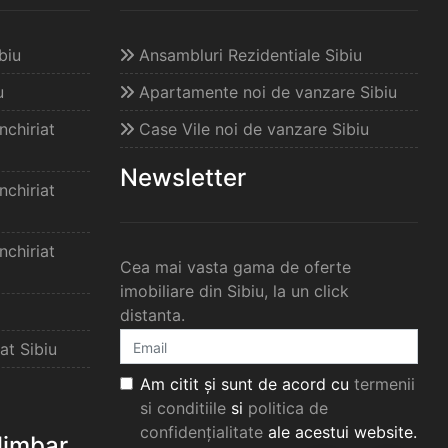
biu
Ansambluri Rezidentiale Sibiu
u
Apartamente noi de vanzare Sibiu
chiriat
Case Vile noi de vanzare Sibiu
Newsletter
chiriat
chiriat
Cea mai vasta gama de oferte
imobiliare din Sibiu, la un click
distanta.
at Sibiu
Am citit și sunt de acord cu
termenii
si conditiile
si
politica de
confidențialitate
ale acestui website.
elimbar