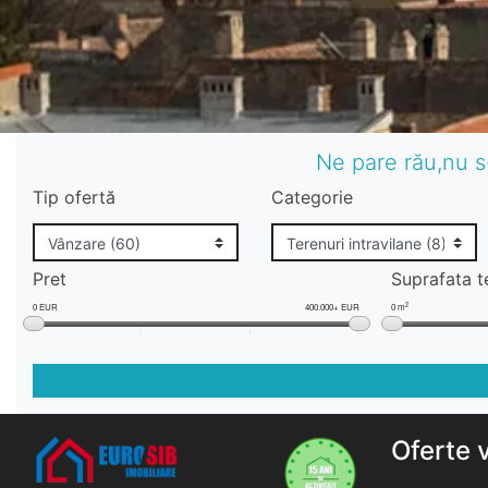
Ne pare rău,nu s
Tip ofertă
Categorie
Pret
Suprafata t
2
0 EUR
400.000+ EUR
0 m
Oferte 