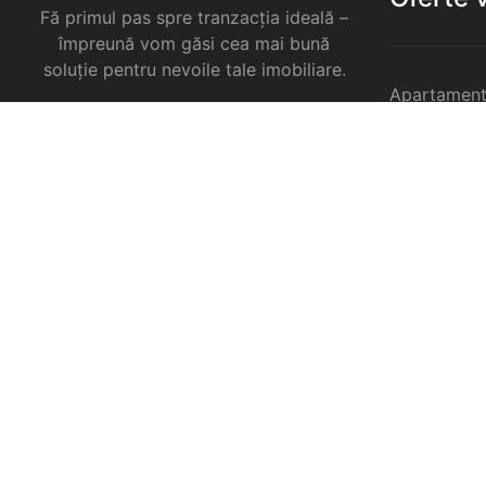
Fă primul pas spre tranzacția ideală –
împreună vom găsi cea mai bună
soluție pentru nevoile tale imobiliare.
Apartament
Garsoniere 
Apartament
Selimbar
Apartament
Selimbar
Apartament
Selimbar
Case de va
Spatii come