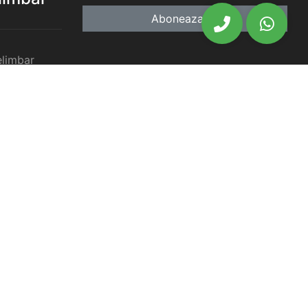
Aboneaza-te
elimbar
imbar
chiriat
chiriat
chiriat
iat Selimbar