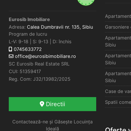
Apartament
Eurosib Imobiliare
Adresa:
Calea Dumbravii nr. 135,
Sibiu
Garsoniere 
Program de lucru
Apartament
L-V: 9-18 | S: 9-13 | D: închis
Sibiu
0745633772
Apartament
office@eurosibimobiliare.ro
Sibiu
SC Eurosib Real Estate SRL
CUI: 51359417
Apartament
Reg. Com: J32/13982/2025
Sibiu
Case de van
Spatii come
Directii
Contactează-ne și Găsește Locuința
Ideală
Oferte 