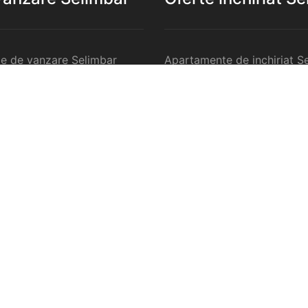
e de vanzare Selimbar
Apartamente de inchiriat S
de vanzare Selimbar
Garsoniere de inchiriat Sel
e 2 camere de vanzare
Apartamente 2 camere de in
Selimbar
e 3 camere de vanzare
Apartamente 3 camere de in
Selimbar
e 4 camere de vanzare
Apartamente 4 camere de in
Selimbar
nzare Selimbar
Case de inchiriat Selimbar
rcilale de vanzare Selimbar
Spatii comercilale de inchir