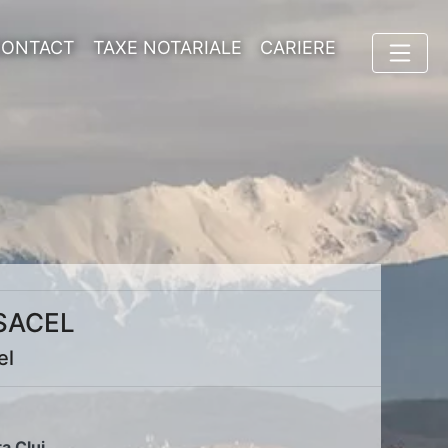
CONTACT
TAXE NOTARIALE
CARIERE
 SACEL
el
ța Cluj