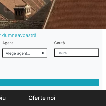
or dumneavoastră!
Agent
Caută
biu
Oferte noi