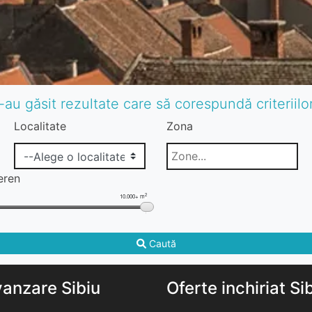
-au găsit rezultate care să corespundă criteriil
Localitate
Zona
eren
2
10.000+ m
Caută
vanzare Sibiu
Oferte inchiriat Si