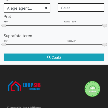
Pret
0 EUR
400.000+ EUR
Suprafata teren
2
2
0 m
10.000+ m
Caută
Eurosib Imobiliare