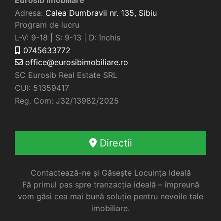
Adresa:
Calea Dumbravii nr. 135,
Sibiu
Program de lucru
L-V: 9-18 | S: 9-13 | D: închis
0745633772
office@eurosibimobiliare.ro
SC Eurosib Real Estate SRL
CUI: 51359417
Reg. Com: J32/13982/2025
Directii
Contactează-ne și Găsește Locuința Ideală
Fă primul pas spre tranzacția ideală – împreună
vom găsi cea mai bună soluție pentru nevoile tale
imobiliare.