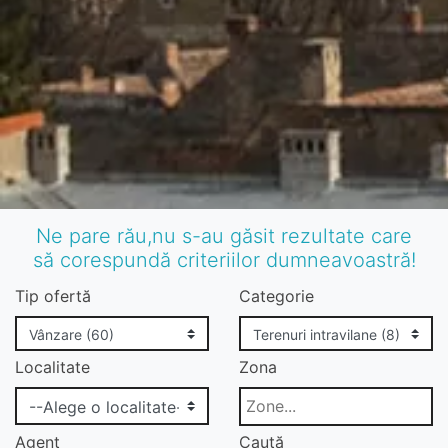
Ne pare rău,nu s-au găsit rezultate care
să corespundă criteriilor dumneavoastră!
Tip ofertă
Categorie
Localitate
Zona
Agent
Caută