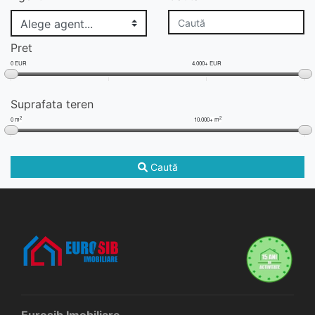
Pret
0 EUR
4.000+ EUR
Suprafata teren
2
2
0 m
10.000+ m
Caută
Eurosib Imobiliare