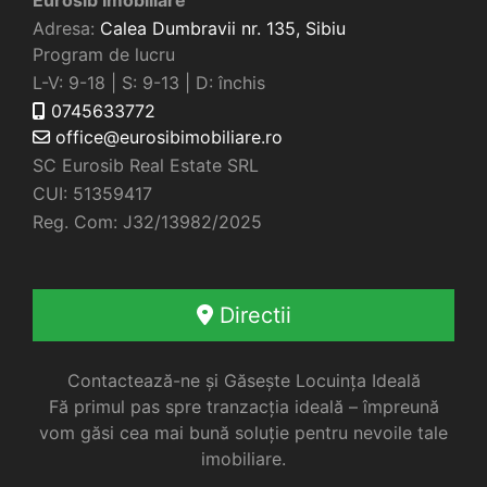
Adresa:
Calea Dumbravii nr. 135,
Sibiu
Program de lucru
L-V: 9-18 | S: 9-13 | D: închis
0745633772
office@eurosibimobiliare.ro
SC Eurosib Real Estate SRL
CUI: 51359417
Reg. Com: J32/13982/2025
Directii
Contactează-ne și Găsește Locuința Ideală
Fă primul pas spre tranzacția ideală – împreună
vom găsi cea mai bună soluție pentru nevoile tale
imobiliare.