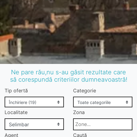
Ne pare rău,nu s-au găsit rezultate care
să corespundă criteriilor dumneavoastră!
Tip ofertă
Categorie
Localitate
Zona
Agent
Caută