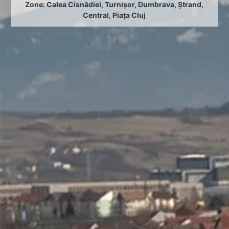
Zone:
Calea Cisnădiei
,
Turnișor
,
Dumbrava
,
Ștrand
,
Central
,
Piața Cluj