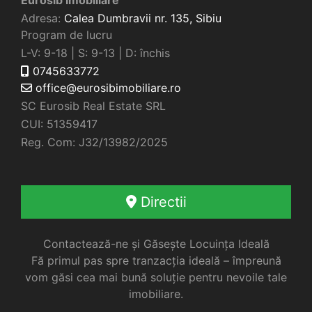
Adresa:
Calea Dumbravii nr. 135,
Sibiu
Program de lucru
L-V: 9-18 | S: 9-13 | D: închis
0745633772
office@eurosibimobiliare.ro
SC Eurosib Real Estate SRL
CUI: 51359417
Reg. Com: J32/13982/2025
Directii
Contactează-ne și Găsește Locuința Ideală
Fă primul pas spre tranzacția ideală – împreună
vom găsi cea mai bună soluție pentru nevoile tale
imobiliare.