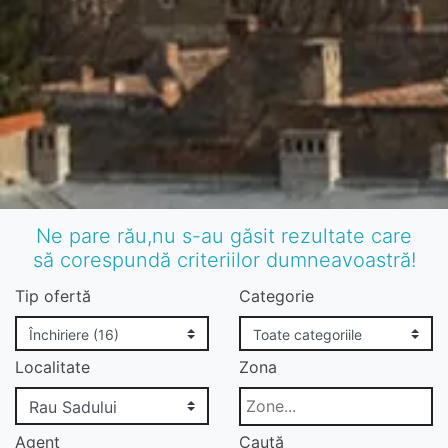
Ne pare rău,nu s-au găsit rezultate care
să corespundă criteriilor dumneavoastră!
Tip ofertă
Categorie
Localitate
Zona
Agent
Caută