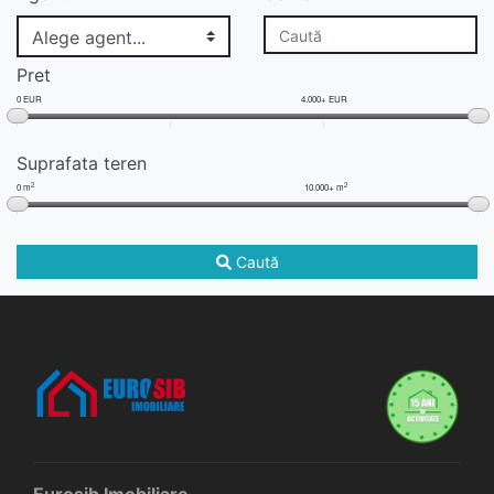
Pret
0 EUR
4.000+ EUR
Suprafata teren
2
2
0 m
10.000+ m
Caută
Eurosib Imobiliare