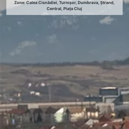
Zone:
Calea Cisnădiei
,
Turnișor
,
Dumbrava
,
Ștrand
,
Central
,
Piața Cluj