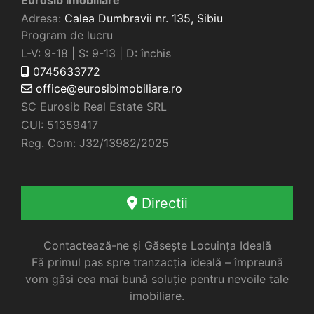
Adresa:
Calea Dumbravii nr. 135,
Sibiu
Program de lucru
L-V: 9-18 | S: 9-13 | D: închis
0745633772
office@eurosibimobiliare.ro
SC Eurosib Real Estate SRL
CUI: 51359417
Reg. Com: J32/13982/2025
Directii
Contactează-ne și Găsește Locuința Ideală
Fă primul pas spre tranzacția ideală – împreună
vom găsi cea mai bună soluție pentru nevoile tale
imobiliare.