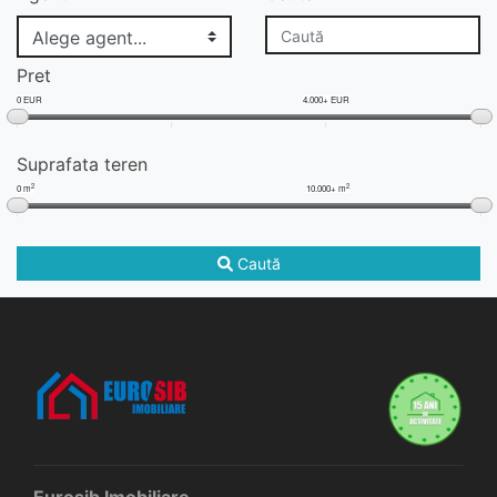
Pret
0 EUR
4.000+ EUR
Suprafata teren
2
2
0 m
10.000+ m
Caută
Eurosib Imobiliare