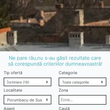
Ne pare rău,nu s-au găsit rezultate care
să corespundă criteriilor dumneavoastră!
Tip ofertă
Categorie
Localitate
Zona
Agent
Caută