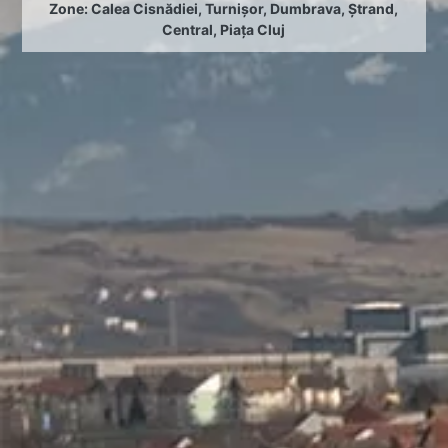
Zone:
Calea Cisnădiei
,
Turnișor
,
Dumbrava
,
Ștrand
,
Central
,
Piața Cluj