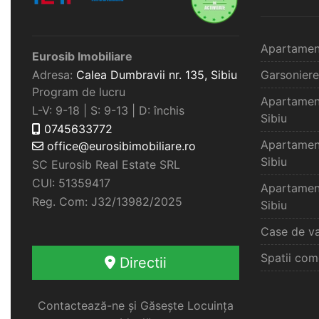
Apartamen
Eurosib Imobiliare
Adresa:
Calea Dumbravii nr. 135,
Sibiu
Garsoniere
Program de lucru
Apartamen
L-V: 9-18 | S: 9-13 | D: închis
Sibiu
0745633772
Apartamen
office@eurosibimobiliare.ro
Sibiu
SC Eurosib Real Estate SRL
CUI: 51359417
Apartamen
Reg. Com: J32/13982/2025
Sibiu
Case de va
Spatii com
Directii
Contactează-ne și Găsește Locuința