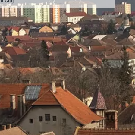
ța Cluj