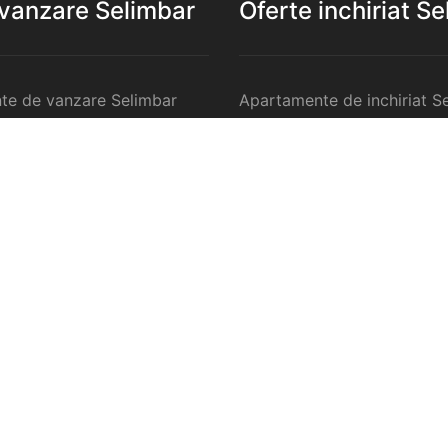
 vanzare Selimbar
Oferte inchiriat S
te de vanzare Selimbar
Apartamente de inchiriat S
 de vanzare Selimbar
Garsoniere de inchiriat Sel
te 2 camere de vanzare
Apartamente 2 camere de in
Selimbar
te 3 camere de vanzare
Apartamente 3 camere de in
Selimbar
te 4 camere de vanzare
Apartamente 4 camere de in
Selimbar
anzare Selimbar
Case de inchiriat Selimbar
ercilale de vanzare
Spatii comercilale de inchir
Selimbar