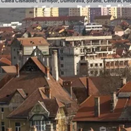
:
Calea Cisnădiei
,
Turnișor
,
Dumbrava
,
Ștrand
,
Central
,
Pia