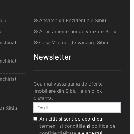
biu
Ansambluri Rezidentiale Sibiu
u
Apartamente noi de vanzare Sibiu
chiriat
Case Vile noi de vanzare Sibiu
Newsletter
chiriat
chiriat
Cea mai vasta gama de oferte
imobiliare din Sibiu, la un click
distanta.
at Sibiu
Am citit și sunt de acord cu
termenii si conditiile
si
politica de
confidențialitate
ale acestui