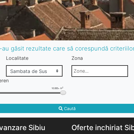
-au găsit rezultate care să corespundă criteriil
Localitate
Zona
eren
2
10.000+ m
Caută
vanzare Sibiu
Oferte inchiriat Si