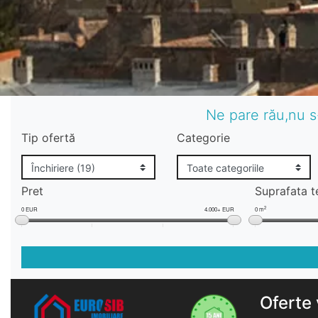
Ne pare rău,nu s
Tip ofertă
Categorie
Pret
Suprafata t
2
0 EUR
4.000+ EUR
0 m
Oferte 