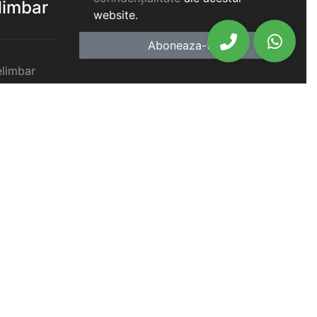
elimbar
website.
Aboneaza-te
elimbar
imbar
chiriat
chiriat
chiriat
iat