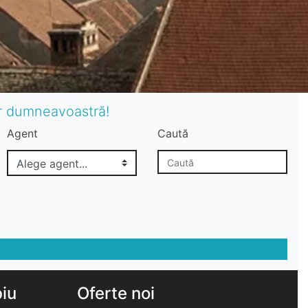
or dumneavoastră!
Agent
Caută
biu
Oferte noi