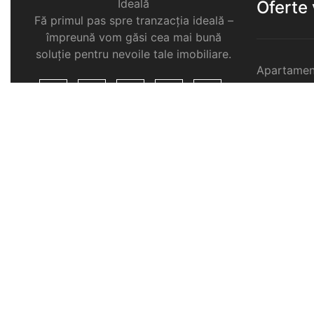
Ideală
Oferte
Fă primul pas spre tranzacția ideală –
împreună vom găsi cea mai bună
soluție pentru nevoile tale imobiliare.
Apartamen
Garsoniere
Apartamen
Selimbar
Apartamen
Selimbar
Apartamen
Selimbar
Case de v
Spatii com
Selimbar