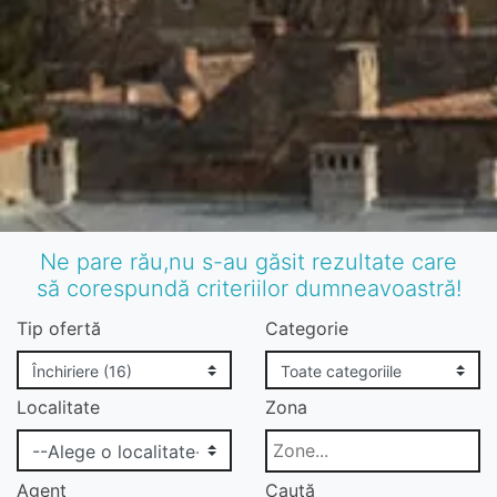
Ne pare rău,nu s-au găsit rezultate care
să corespundă criteriilor dumneavoastră!
Tip ofertă
Categorie
Localitate
Zona
Agent
Caută