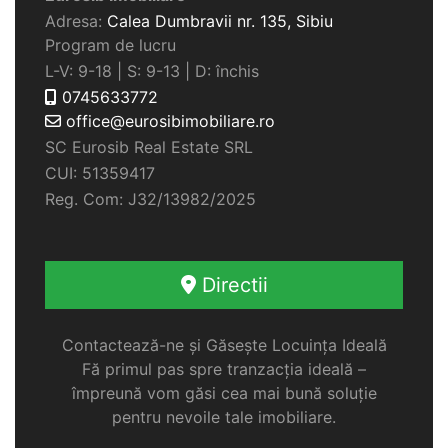
Adresa:
Calea Dumbravii nr. 135,
Sibiu
Program de lucru
L-V: 9-18 | S: 9-13 | D: închis
0745633772
office@eurosibimobiliare.ro
SC Eurosib Real Estate SRL
CUI: 51359417
Reg. Com: J32/13982/2025
Directii
Contactează-ne și Găsește Locuința Ideală
Fă primul pas spre tranzacția ideală –
împreună vom găsi cea mai bună soluție
pentru nevoile tale imobiliare.