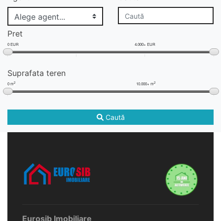
Pret
0 EUR
4.000+ EUR
Suprafata teren
2
2
0 m
10.000+ m
Caută
Eurosib Imobiliare