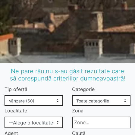
Ne pare rău,nu s-au găsit rezultate care
să corespundă criteriilor dumneavoastră!
Tip ofertă
Categorie
Localitate
Zona
Agent
Caută