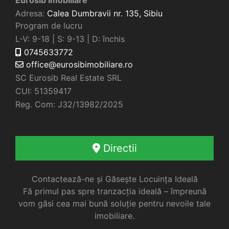
Adresa:
Calea Dumbravii nr. 135,
Sibiu
Program de lucru
L-V: 9-18 | S: 9-13 | D: închis
0745633772
office@eurosibimobiliare.ro
SC Eurosib Real Estate SRL
CUI: 51359417
Reg. Com: J32/13982/2025
Directii
Contactează-ne și Găsește Locuința Ideală
Fă primul pas spre tranzacția ideală – împreună
vom găsi cea mai bună soluție pentru nevoile tale
imobiliare.