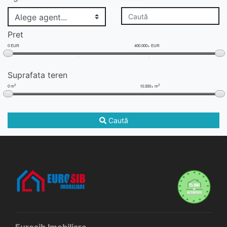
Pret
0 EUR
400.000+ EUR
Suprafata teren
2
2
0 m
10.000+ m
Caută
Eurosib Imobiliare