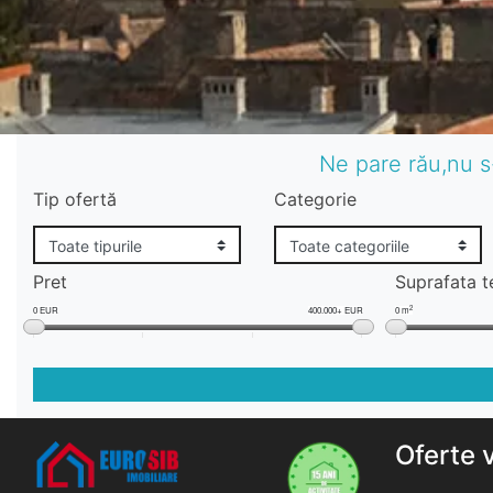
Ne pare rău,nu s
Tip ofertă
Categorie
Pret
Suprafata t
2
0 EUR
400.000+ EUR
0 m
Oferte 