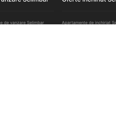
e de vanzare Selimbar
Apartamente de inchiriat S
de vanzare Selimbar
Garsoniere de inchiriat Sel
e 2 camere de vanzare
Apartamente 2 camere de in
Selimbar
e 3 camere de vanzare
Apartamente 3 camere de in
Selimbar
e 4 camere de vanzare
Apartamente 4 camere de in
Selimbar
nzare Selimbar
Case de inchiriat Selimbar
rcilale de vanzare Selimbar
Spatii comercilale de inchir