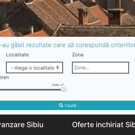
-au găsit rezultate care să corespundă criteriil
Localitate
Zona
eren
2
10.000+ m
Caută
vanzare Sibiu
Oferte inchiriat Si