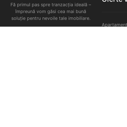
Fă primul pas spre tranzacția ideală –
împreună vom găsi cea mai bună
soluție pentru nevoile tale imobiliare.
Apartament
Garsoniere 
Apartament
Selimbar
Apartament
Selimbar
Apartament
Selimbar
Case de va
Spatii come