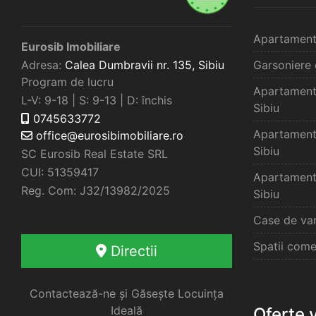
Apartament
Eurosib Imobiliare
Adresa:
Calea Dumbravii nr. 135,
Sibiu
Garsoniere 
Program de lucru
Apartament
L-V: 9-18 | S: 9-13 | D: închis
Sibiu
0745633772
Apartament
office@eurosibimobiliare.ro
Sibiu
SC Eurosib Real Estate SRL
CUI: 51359417
Apartament
Reg. Com: J32/13982/2025
Sibiu
Case de van
Spatii come
Directii
Contactează-ne și Găsește Locuința
Ideală
Oferte 