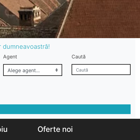
or dumneavoastră!
Agent
Caută
biu
Oferte noi