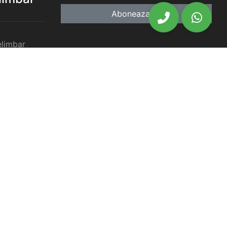
Aboneaza-te
elimbar
imbar
chiriat
chiriat
chiriat
iat Selimbar