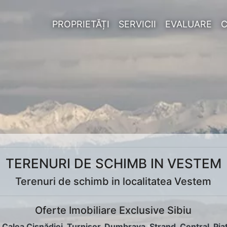
PROPRIETĂȚI
SERVICII
EVALUARE
TERENURI DE SCHIMB IN VESTEM
Terenuri de schimb in localitatea Vestem
Oferte Imobiliare Exclusive Sibiu
:
Calea Cisnădiei
,
Turnișor
,
Dumbrava
,
Ștrand
,
Central
,
Pia