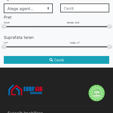
Pret
0 EUR
400.000+ EUR
Suprafata teren
2
2
0 m
10.000+ m
Caută
Eurosib Imobiliare