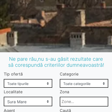
Ne pare rău,nu s-au găsit rezultate care
să corespundă criteriilor dumneavoastră!
Tip ofertă
Categorie
Localitate
Zona
Agent
Caută