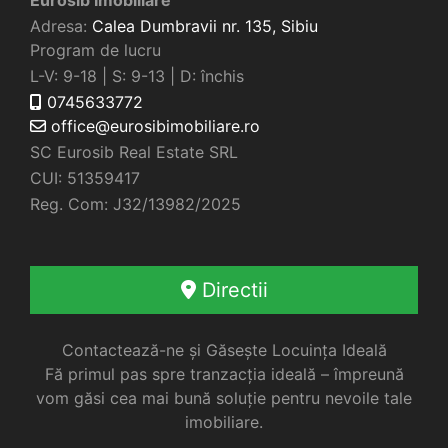
Adresa:
Calea Dumbravii nr. 135,
Sibiu
Program de lucru
L-V: 9-18 | S: 9-13 | D: închis
0745633772
office@eurosibimobiliare.ro
SC Eurosib Real Estate SRL
CUI: 51359417
Reg. Com: J32/13982/2025
Directii
Contactează-ne și Găsește Locuința Ideală
Fă primul pas spre tranzacția ideală – împreună
vom găsi cea mai bună soluție pentru nevoile tale
imobiliare.