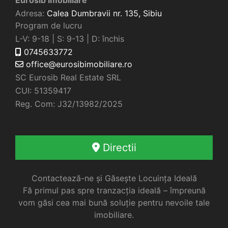
Adresa:
Calea Dumbravii nr. 135,
Sibiu
Program de lucru
L-V: 9-18 | S: 9-13 | D: închis
0745633772
office@eurosibimobiliare.ro
SC Eurosib Real Estate SRL
CUI: 51359417
Reg. Com: J32/13982/2025
Directii
Contactează-ne și Găsește Locuința Ideală
Fă primul pas spre tranzacția ideală – împreună
vom găsi cea mai bună soluție pentru nevoile tale
imobiliare.