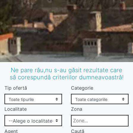
Ne pare rău,nu s-au găsit rezultate care
să corespundă criteriilor dumneavoastră!
Tip ofertă
Categorie
Localitate
Zona
Agent
Caută