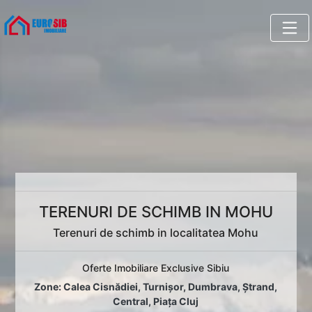
TERENURI DE SCHIMB IN MOHU
Terenuri de schimb in localitatea Mohu
Oferte Imobiliare Exclusive Sibiu
Zone:
Calea Cisnădiei
,
Turnișor
,
Dumbrava
,
Ștrand
,
Central
,
Piața Cluj