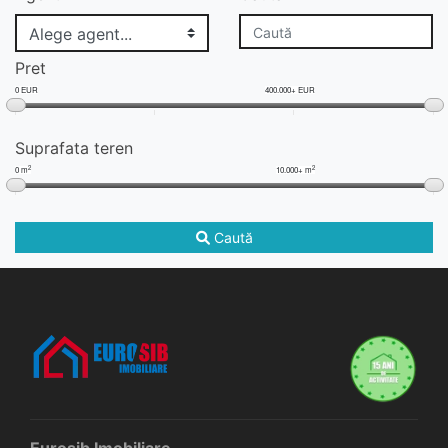
Pret
0 EUR
400.000+ EUR
Suprafata teren
2
2
0 m
10.000+ m
Caută
Eurosib Imobiliare