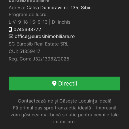
Adresa:
Calea Dumbravii nr. 135,
Sibiu
Program de lucru
L-V: 9-18 | S: 9-13 | D: închis
0745633772
office@eurosibimobiliare.ro
SC Eurosib Real Estate SRL
CUI: 51359417
Reg. Com: J32/13982/2025
Directii
Contactează-ne și Găsește Locuința Ideală
Fă primul pas spre tranzacția ideală – împreună
vom găsi cea mai bună soluție pentru nevoile tale
imobiliare.