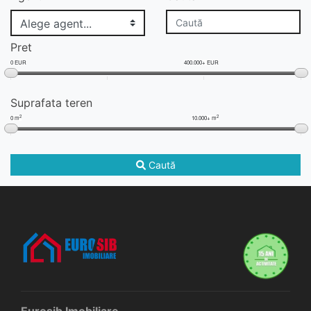
Pret
0 EUR
400.000+ EUR
Suprafata teren
2
2
0 m
10.000+ m
Caută
Eurosib Imobiliare