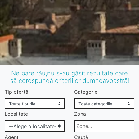
Ne pare rău,nu s-au găsit rezultate care
să corespundă criteriilor dumneavoastră!
Tip ofertă
Categorie
Localitate
Zona
Agent
Caută