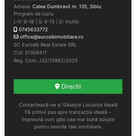
Adresa:
Calea Dumbravii nr. 135,
Sibiu
Program de lucru
L-V: 9-18 | S: 9-13 | D: închis
0745633772
office@eurosibimobiliare.ro
SC Eurosib Real Estate SRL
CUI: 51359417
Reg. Com: J32/13982/2025
Directii
Contactează-ne și Găsește Locuința Ideală
Fă primul pas spre tranzacția ideală –
împreună vom găsi cea mai bună soluție
pentru nevoile tale imobiliare.