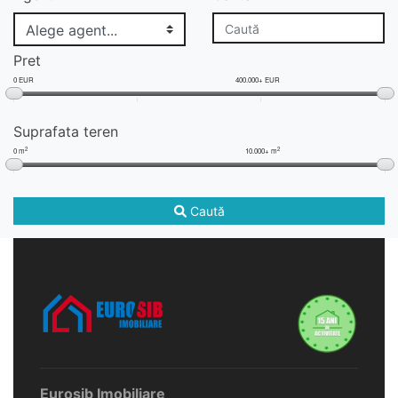
Pret
0 EUR
400.000+ EUR
Suprafata teren
2
2
0 m
10.000+ m
Caută
Eurosib Imobiliare