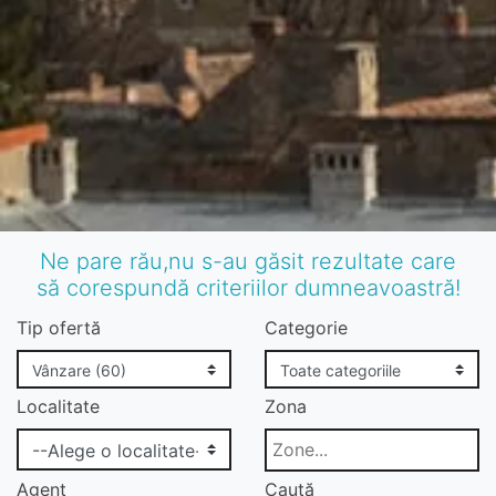
Ne pare rău,nu s-au găsit rezultate care
să corespundă criteriilor dumneavoastră!
Tip ofertă
Categorie
Localitate
Zona
Agent
Caută