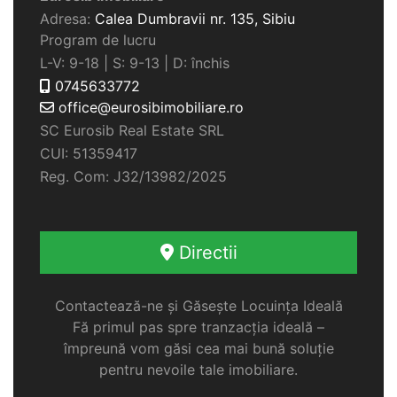
Adresa:
Calea Dumbravii nr. 135,
Sibiu
Program de lucru
L-V: 9-18 | S: 9-13 | D: închis
0745633772
office@eurosibimobiliare.ro
SC Eurosib Real Estate SRL
CUI: 51359417
Reg. Com: J32/13982/2025
Directii
Contactează-ne și Găsește Locuința Ideală
Fă primul pas spre tranzacția ideală –
împreună vom găsi cea mai bună soluție
pentru nevoile tale imobiliare.