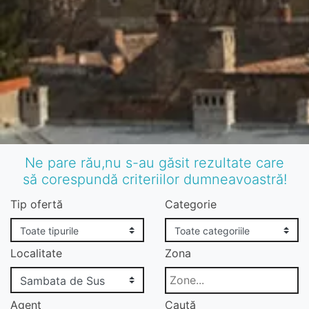
Ne pare rău,nu s-au găsit rezultate care
să corespundă criteriilor dumneavoastră!
Tip ofertă
Categorie
Localitate
Zona
Agent
Caută