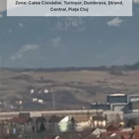
Zone:
Calea Cisnădiei
,
Turnișor
,
Dumbrava
,
Ștrand
,
Central
,
Piața Cluj