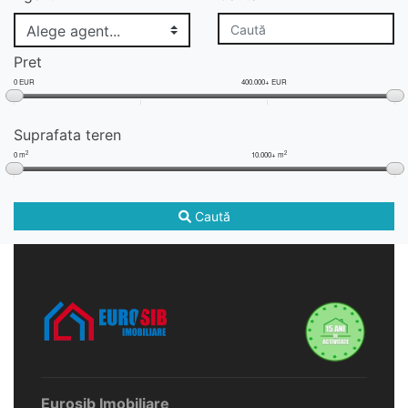
Pret
0 EUR
400.000+ EUR
Suprafata teren
2
2
0 m
10.000+ m
Caută
Eurosib Imobiliare