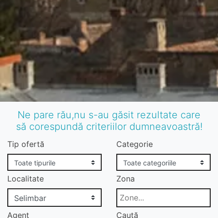
Ne pare rău,nu s-au găsit rezultate care
să corespundă criteriilor dumneavoastră!
Tip ofertă
Categorie
Localitate
Zona
Agent
Caută