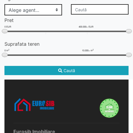
Pret
0 EUR
400.000+ EUR
Suprafata teren
2
2
0 m
10.000+ m
Caută
Eurosib Imobiliare