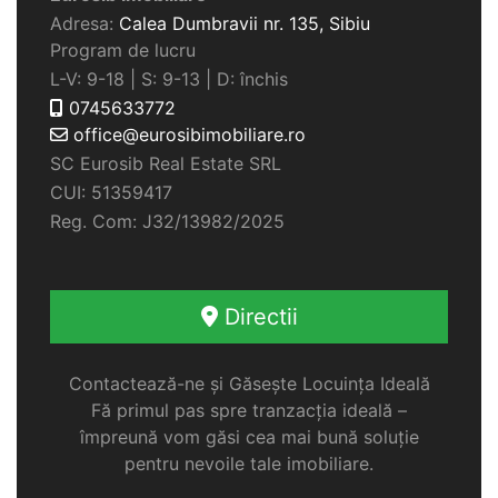
Adresa:
Calea Dumbravii nr. 135,
Sibiu
Program de lucru
L-V: 9-18 | S: 9-13 | D: închis
0745633772
office@eurosibimobiliare.ro
SC Eurosib Real Estate SRL
CUI: 51359417
Reg. Com: J32/13982/2025
Directii
Contactează-ne și Găsește Locuința Ideală
Fă primul pas spre tranzacția ideală –
împreună vom găsi cea mai bună soluție
pentru nevoile tale imobiliare.