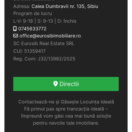
Adresa:
Calea Dumbravii nr. 135,
Sibiu
Program de lucru
L-V: 9-18 | S: 9-13 | D: închis
0745633772
office@eurosibimobiliare.ro
SC Eurosib Real Estate SRL
CUI: 51359417
Reg. Com: J32/13982/2025
Directii
Contactează-ne și Găsește Locuința Ideală
Fă primul pas spre tranzacția ideală –
împreună vom găsi cea mai bună soluție
pentru nevoile tale imobiliare.