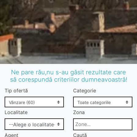
Ne pare rău,nu s-au găsit rezultate care
să corespundă criteriilor dumneavoastră!
Tip ofertă
Categorie
Localitate
Zona
Agent
Caută