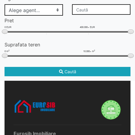
Pret
0 EUR
400.000+ EUR
Suprafata teren
2
2
0 m
10.000+ m
Caută
Eurosib Imobiliare