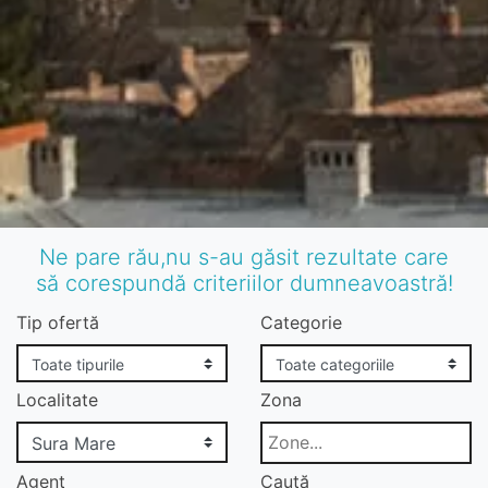
Ne pare rău,nu s-au găsit rezultate care
să corespundă criteriilor dumneavoastră!
Tip ofertă
Categorie
Localitate
Zona
Agent
Caută