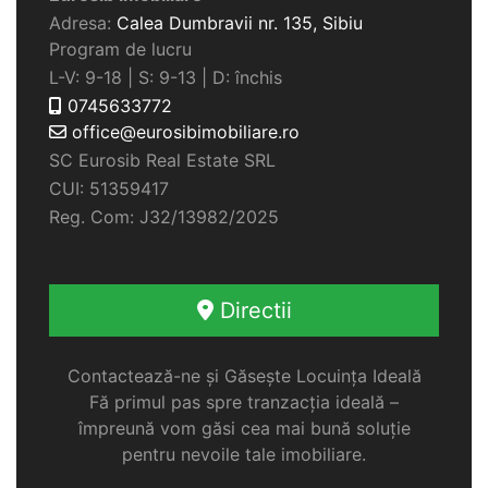
Adresa:
Calea Dumbravii nr. 135,
Sibiu
Program de lucru
L-V: 9-18 | S: 9-13 | D: închis
0745633772
office@eurosibimobiliare.ro
SC Eurosib Real Estate SRL
CUI: 51359417
Reg. Com: J32/13982/2025
Directii
Contactează-ne și Găsește Locuința Ideală
Fă primul pas spre tranzacția ideală –
împreună vom găsi cea mai bună soluție
pentru nevoile tale imobiliare.