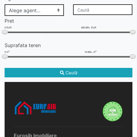
Pret
0 EUR
400.000+ EUR
Suprafata teren
2
2
0 m
10.000+ m
Caută
Eurosib Imobiliare