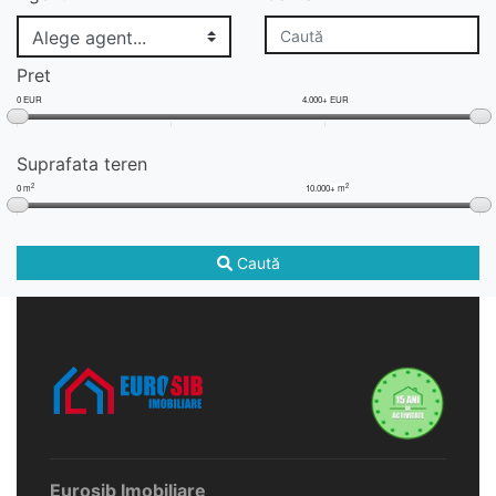
Pret
0 EUR
4.000+ EUR
Suprafata teren
2
2
0 m
10.000+ m
Caută
Eurosib Imobiliare