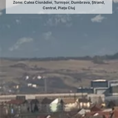
Zone:
Calea Cisnădiei
,
Turnișor
,
Dumbrava
,
Ștrand
,
Central
,
Piața Cluj