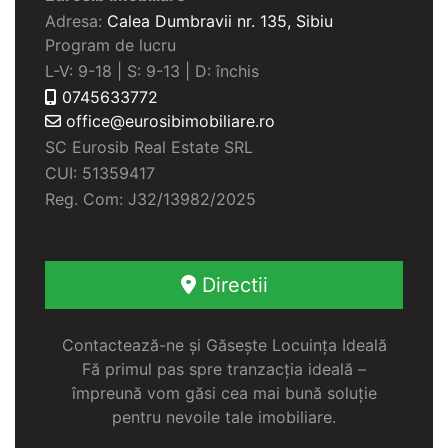
Adresa:
Calea Dumbravii nr. 135,
Sibiu
Program de lucru
L-V: 9-18 | S: 9-13 | D: închis
0745633772
office@eurosibimobiliare.ro
SC Eurosib Real Estate SRL
CUI: 51359417
Reg. Com: J32/13982/2025
Directii
Contactează-ne și Găsește Locuința Ideală
Fă primul pas spre tranzacția ideală –
împreună vom găsi cea mai bună soluție
pentru nevoile tale imobiliare.