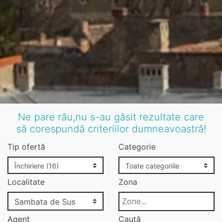
Ne pare rău,nu s-au găsit rezultate care
să corespundă criteriilor dumneavoastră!
Tip ofertă
Categorie
Localitate
Zona
Agent
Caută