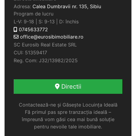
Adresa:
Calea Dumbravii nr. 135,
Sibiu
Program de lucru
L-V: 9-18 | S: 9-13 | D: închis
0745633772
office@eurosibimobiliare.ro
SC Eurosib Real Estate SRL
CUI: 51359417
Reg. Com: J32/13982/2025
Directii
Contactează-ne și Găsește Locuința Ideală
Fă primul pas spre tranzacția ideală –
împreună vom găsi cea mai bună soluție
pentru nevoile tale imobiliare.