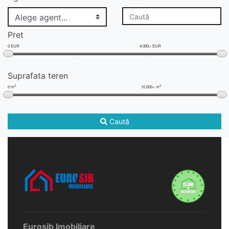
Pret
0 EUR
4.000+ EUR
Suprafata teren
2
2
0 m
10.000+ m
Caută
Eurosib Imobiliare