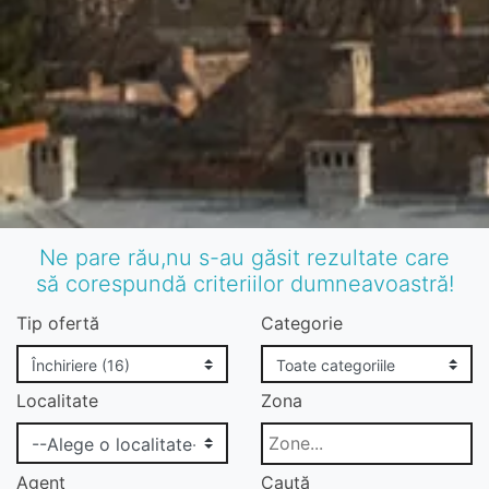
Ne pare rău,nu s-au găsit rezultate care
să corespundă criteriilor dumneavoastră!
Tip ofertă
Categorie
Localitate
Zona
Agent
Caută