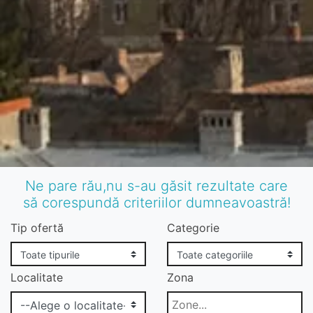
Ne pare rău,nu s-au găsit rezultate care
să corespundă criteriilor dumneavoastră!
Tip ofertă
Categorie
Localitate
Zona