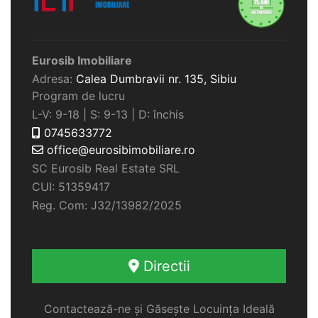
Eurosib Imobiliare
Adresa:
Calea Dumbravii nr. 135,
Sibiu
Program de lucru
L-V: 9-18 | S: 9-13 | D: închis
0745633772
office@eurosibimobiliare.ro
SC Eurosib Real Estate SRL
CUI: 51359417
Reg. Com: J32/13982/2025
Directii
Contactează-ne și Găsește Locuința Ideală