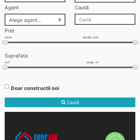
Agent
Caută
Pret
0 EUR
400.000+ EUR
Suprafata
2
2
0 m
10.000+ m
Doar constructii noi
Caută