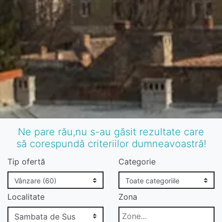
Ne pare rău,nu s-au găsit rezultate care
să corespundă criteriilor dumneavoastră!
Tip ofertă
Categorie
Localitate
Zona