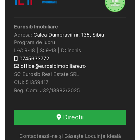
Eurosib Imobiliare
Adresa:
Calea Dumbravii nr. 135,
Sibiu
Program de lucru
L-V: 9-18 | S: 9-13 | D: închis
0745633772
office@eurosibimobiliare.ro
SC Eurosib Real Estate SRL
CUI: 51359417
Reg. Com: J32/13982/2025
Directii
Contactează-ne și Găsește Locuința Ideală