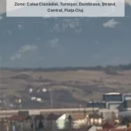
Zone:
Calea Cisnădiei
,
Turnișor
,
Dumbrava
,
Ștrand
,
Central
,
Piața Cluj