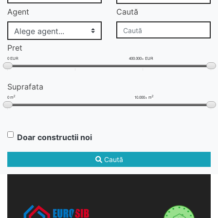
Agent
Caută
Pret
0 EUR
400.000+ EUR
Suprafata
2
2
0 m
10.000+ m
Doar constructii noi
Caută