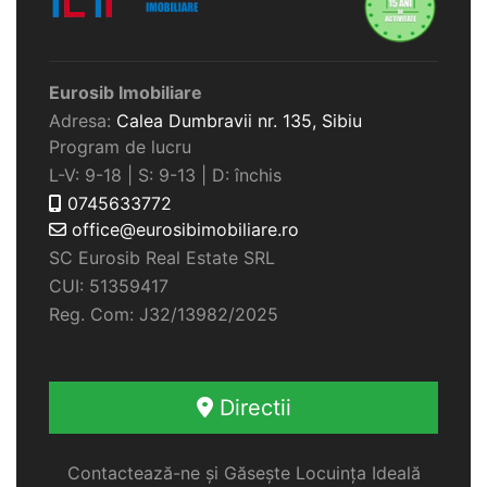
Eurosib Imobiliare
Adresa:
Calea Dumbravii nr. 135,
Sibiu
Program de lucru
L-V: 9-18 | S: 9-13 | D: închis
0745633772
office@eurosibimobiliare.ro
SC Eurosib Real Estate SRL
CUI: 51359417
Reg. Com: J32/13982/2025
Directii
Contactează-ne și Găsește Locuința Ideală