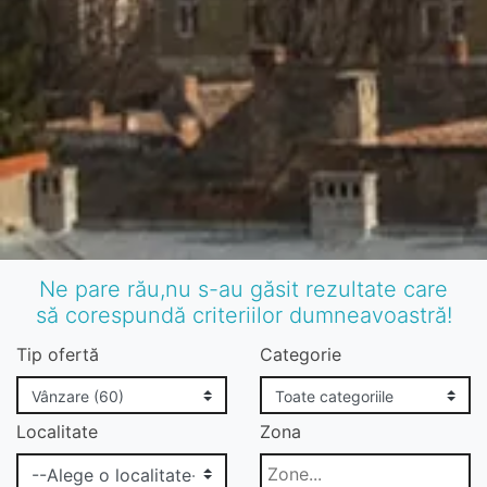
Ne pare rău,nu s-au găsit rezultate care
să corespundă criteriilor dumneavoastră!
Tip ofertă
Categorie
Localitate
Zona