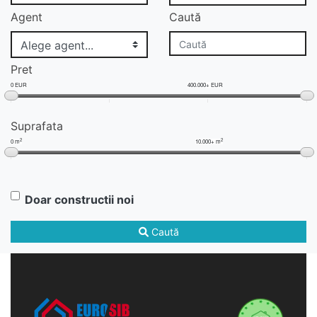
Agent
Caută
Pret
0 EUR
400.000+ EUR
Suprafata
2
2
0 m
10.000+ m
Doar constructii noi
Caută