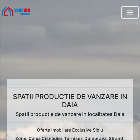
SPATII PRODUCTIE DE VANZARE IN
DAIA
Spatii productie de vanzare in localitatea Daia
Oferte Imobiliare Exclusive Sibiu
Zone:
Calea Cisnădiei
,
Turnișor
,
Dumbrava
,
Ștrand
,