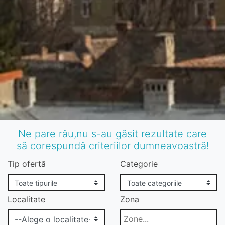
Ne pare rău,nu s-au găsit rezultate care
să corespundă criteriilor dumneavoastră!
Tip ofertă
Categorie
Localitate
Zona