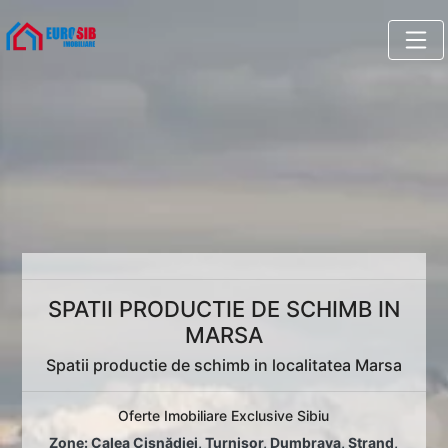
SPATII PRODUCTIE DE SCHIMB IN
MARSA
Spatii productie de schimb in localitatea Marsa
Oferte Imobiliare Exclusive Sibiu
Zone:
Calea Cisnădiei
,
Turnișor
,
Dumbrava
,
Ștrand
,