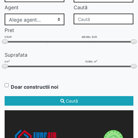
Agent
Caută
Pret
0 EUR
400.000+ EUR
Suprafata
2
2
0 m
10.000+ m
Doar constructii noi
Caută