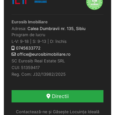
Eurosib Imobiliare
Adresa:
Calea Dumbravii nr. 135,
Sibiu
Program de lucru
L-V: 9-18 | S: 9-13 | D: închis
0745633772
office@eurosibimobiliare.ro
SC Eurosib Real Estate SRL
CUI: 51359417
Reg. Com: J32/13982/2025
Directii
Contactează-ne și Găsește Locuința Ideală