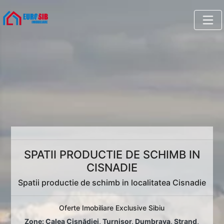
SPATII PRODUCTIE DE SCHIMB IN
CISNADIE
Spatii productie de schimb in localitatea Cisnadie
Oferte Imobiliare Exclusive Sibiu
Zone:
Calea Cisnădiei
,
Turnișor
,
Dumbrava
,
Ștrand
,