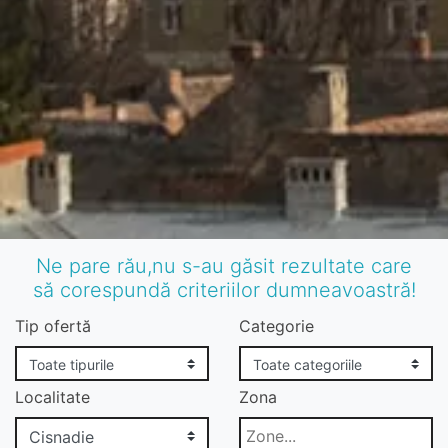
Ne pare rău,nu s-au găsit rezultate care
să corespundă criteriilor dumneavoastră!
Tip ofertă
Categorie
Localitate
Zona