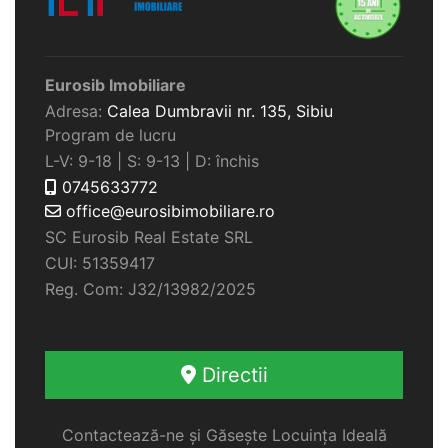
Eurosib Imobiliare
Adresa:
Calea Dumbravii nr. 135,
Sibiu
Program de lucru
L-V: 9-18 | S: 9-13 | D: închis
0745633772
office@eurosibimobiliare.ro
SC Eurosib Real Estate SRL
CUI: 51359417
Reg. Com: J32/13982/2025
Directii
Contactează-ne și Găsește Locuința Ideală