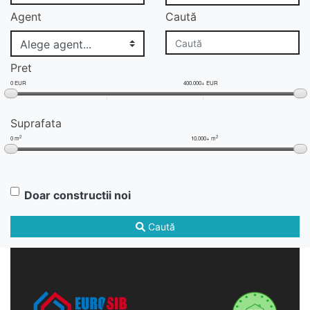
Agent
Caută
Pret
0 EUR
400.000+ EUR
Suprafata
2
2
0 m
10.000+ m
Doar constructii noi
Caută