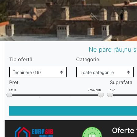
Ne pare rău,nu s
Tip ofertă
Categorie
Pret
Suprafata
2
0 EUR
4.000+ EUR
0 m
Oferte 