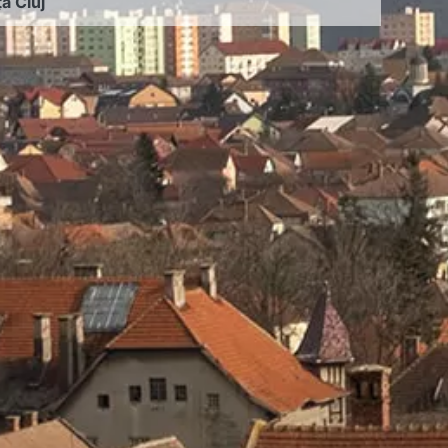
ța Cluj