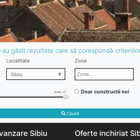
-au găsit rezultate care să corespundă criteriil
Localitate
Zona
Doar constructii noi
2
10.000+ m
Caută
vanzare Sibiu
Oferte inchiriat Si