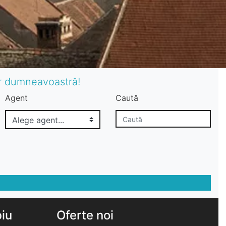
or dumneavoastră!
Agent
Caută
biu
Oferte noi