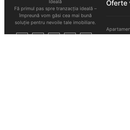
Ideală
Oferte
Fă primul pas spre tranzacția ideală –
împreună vom găsi cea mai bună
soluție pentru nevoile tale imobiliare.
Apartamen
Garsoniere
Apartamen
Selimbar
Apartamen
Selimbar
Apartamen
Selimbar
Case de v
Spatii com
Selimbar