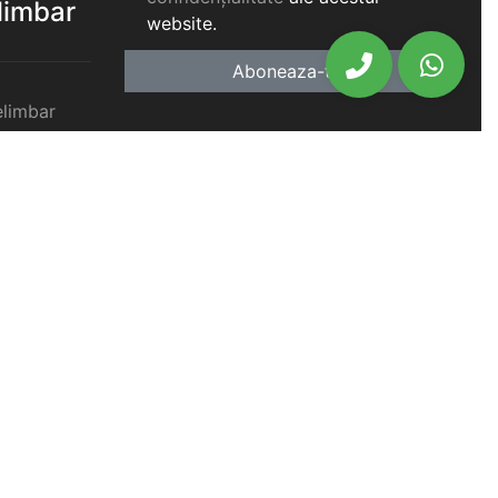
elimbar
website.
Aboneaza-te
elimbar
imbar
chiriat
chiriat
chiriat
iat