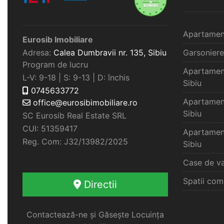
Apartamen
Eurosib Imobiliare
Adresa:
Calea Dumbravii nr. 135,
Sibiu
Garsoniere
Program de lucru
Apartamen
L-V: 9-18 | S: 9-13 | D: închis
Sibiu
0745633772
Apartamen
office@eurosibimobiliare.ro
Sibiu
SC Eurosib Real Estate SRL
CUI: 51359417
Apartamen
Reg. Com: J32/13982/2025
Sibiu
Case de va
Spatii com
Directii
Contactează-ne și Găsește Locuința