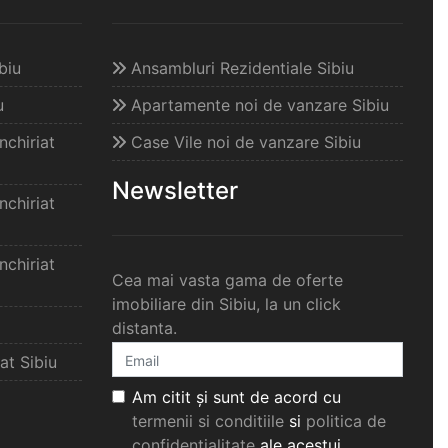
biu
Ansambluri Rezidentiale Sibiu
u
Apartamente noi de vanzare Sibiu
chiriat
Case Vile noi de vanzare Sibiu
Newsletter
chiriat
chiriat
Cea mai vasta gama de oferte
imobiliare din Sibiu, la un click
distanta.
at Sibiu
Am citit și sunt de acord cu
termenii si conditiile
si
politica de
confidențialitate
ale acestui