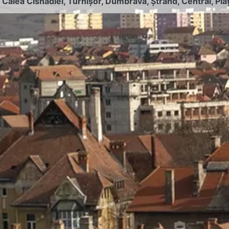
:
Calea Cisnădiei
,
Turnișor
,
Dumbrava
,
Ștrand
,
Central
,
Pia