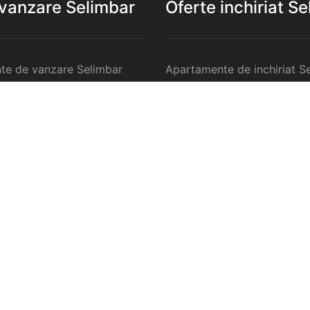
 vanzare Selimbar
Oferte inchiriat S
te de vanzare Selimbar
Apartamente de inchiriat S
 de vanzare Selimbar
Garsoniere de inchiriat Sel
te 2 camere de vanzare
Apartamente 2 camere de in
Selimbar
te 3 camere de vanzare
Apartamente 3 camere de in
Selimbar
te 4 camere de vanzare
Apartamente 4 camere de in
Selimbar
anzare Selimbar
Case de inchiriat Selimbar
ercilale de vanzare
Spatii comercilale de inchir
Selimbar