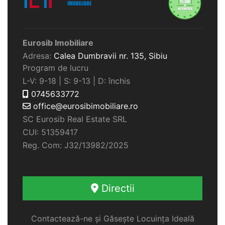
Eurosib Imobiliare
Adresa:
Calea Dumbravii nr. 135,
Sibiu
Program de lucru
L-V: 9-18 | S: 9-13 | D: închis
0745633772
office@eurosibimobiliare.ro
SC Eurosib Real Estate SRL
CUI: 51359417
Reg. Com: J32/13982/2025
Directii
Contactează-ne și Găsește Locuința Ideală