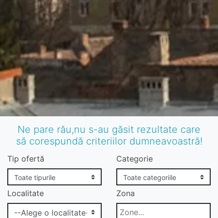
Ne pare rău,nu s-au găsit rezultate care
să corespundă criteriilor dumneavoastră!
Tip ofertă
Categorie
Localitate
Zona