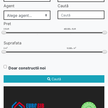
Agent
Caută
Pret
0 EUR
400.000+ EUR
Suprafata
2
2
0 m
10.000+ m
Doar constructii noi
Caută