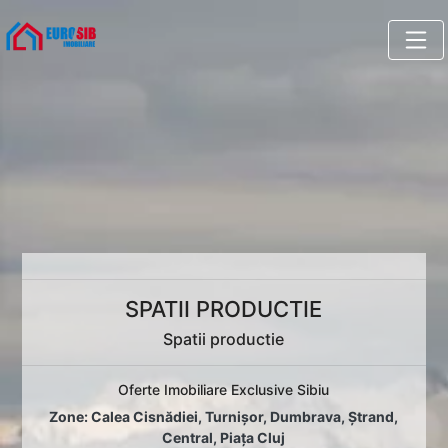
SPATII PRODUCTIE
Spatii productie
Oferte Imobiliare Exclusive Sibiu
Zone:
Calea Cisnădiei
,
Turnișor
,
Dumbrava
,
Ștrand
,
Central
,
Piața Cluj