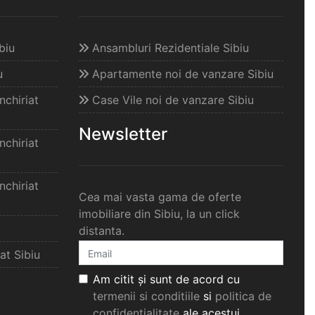
biu
Ansambluri Rezidentiale Sibiu
u
Apartamente noi de vanzare Sibiu
chiriat
Case Vile noi de vanzare Sibiu
Newsletter
chiriat
chiriat
Cea mai vasta gama de oferte
imobiliare din Sibiu, la un click
distanta.
at Sibiu
Am citit și sunt de acord cu
termenii si conditiile
si
politica de
confidențialitate
ale acestui