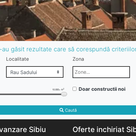
-au găsit rezultate care să corespundă criteriil
Localitate
Zona
Doar constructii noi
2
10.000+ m
Caută
vanzare Sibiu
Oferte inchiriat Si