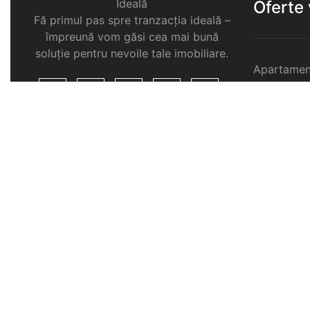
Ideală
Oferte
Fă primul pas spre tranzacția ideală –
împreună vom găsi cea mai bună
soluție pentru nevoile tale imobiliare.
Apartamen
Garsoniere
Apartamen
Selimbar
Apartamen
Selimbar
Apartamen
Selimbar
Case de v
Spatii com
Selimbar