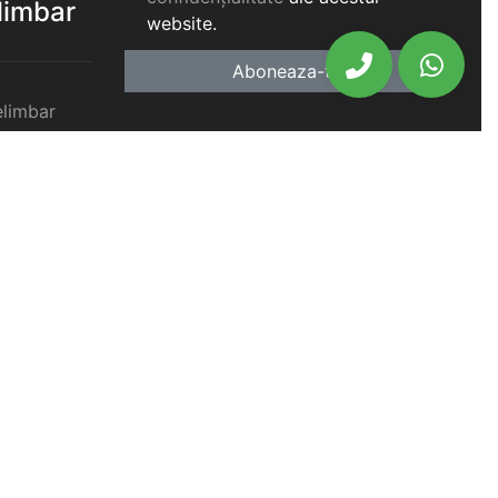
elimbar
website.
Aboneaza-te
elimbar
imbar
chiriat
chiriat
chiriat
iat