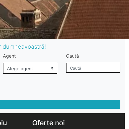
or dumneavoastră!
Agent
Caută
biu
Oferte noi