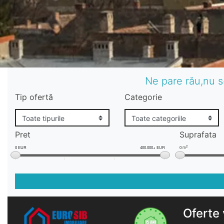
Ne pare rău,nu s
Tip ofertă
Categorie
Pret
Suprafata
2
0 EUR
400.000+ EUR
0 m
Oferte 