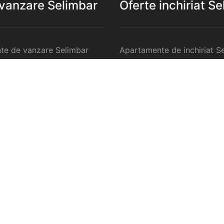
 vanzare Selimbar
Oferte inchiriat S
te de vanzare Selimbar
Apartamente de inchiriat S
 de vanzare Selimbar
Garsoniere de inchiriat Sel
te 2 camere de vanzare
Apartamente 2 camere de in
Selimbar
te 3 camere de vanzare
Apartamente 3 camere de in
Selimbar
te 4 camere de vanzare
Apartamente 4 camere de in
Selimbar
anzare Selimbar
Case de inchiriat Selimbar
ercilale de vanzare
Spatii comercilale de inchir
Selimbar