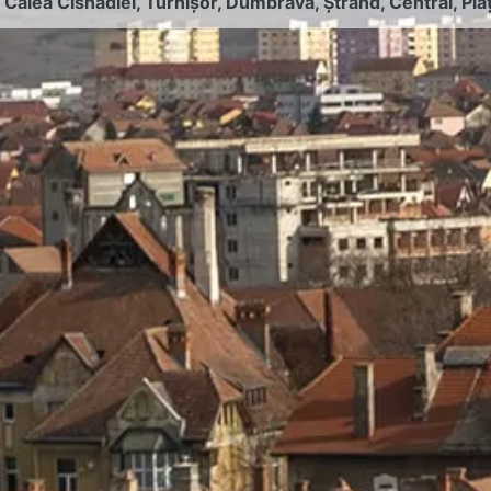
:
Calea Cisnădiei
,
Turnișor
,
Dumbrava
,
Ștrand
,
Central
,
Pia