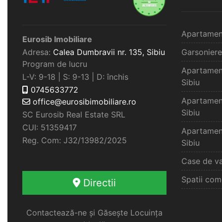
Apartamen
Eurosib Imobiliare
Adresa:
Calea Dumbravii nr. 135,
Sibiu
Garsoniere
Program de lucru
Apartamen
L-V: 9-18 | S: 9-13 | D: închis
Sibiu
0745633772
Apartamen
office@eurosibimobiliare.ro
Sibiu
SC Eurosib Real Estate SRL
CUI: 51359417
Apartamen
Reg. Com: J32/13982/2025
Sibiu
Case de va
Spatii com
Directii
Contactează-ne și Găsește Locuința