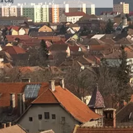
ța Cluj