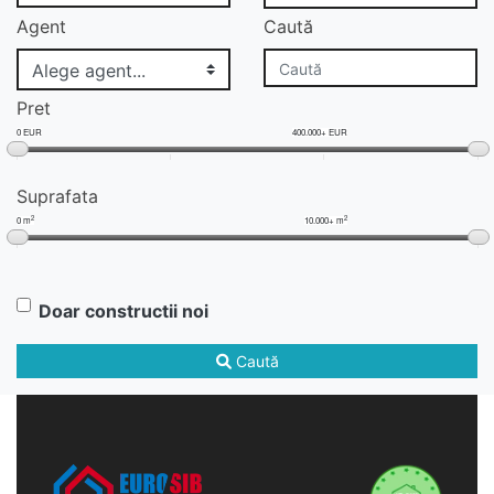
Agent
Caută
Pret
0 EUR
400.000+ EUR
Suprafata
2
2
0 m
10.000+ m
Doar constructii noi
Caută