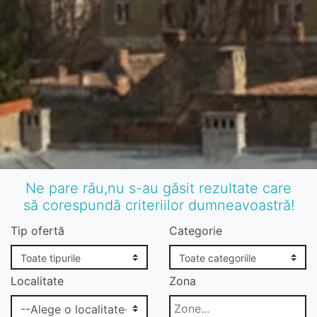
Ne pare rău,nu s-au găsit rezultate care
să corespundă criteriilor dumneavoastră!
Tip ofertă
Categorie
Localitate
Zona