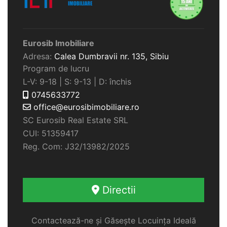
Eurosib Imobiliare
Adresa:
Calea Dumbravii nr. 135,
Sibiu
Program de lucru
L-V: 9-18 | S: 9-13 | D: închis
0745633772
office@eurosibimobiliare.ro
SC Eurosib Real Estate SRL
CUI: 51359417
Reg. Com: J32/13982/2025
Directii
Contactează-ne și Găsește Locuința Ideală