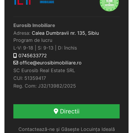
Eurosib Imobiliare
Adresa:
Calea Dumbravii nr. 135,
Sibiu
Program de lucru
L-V: 9-18 | S: 9-13 | D: închis
0745633772
office@eurosibimobiliare.ro
SC Eurosib Real Estate SRL
CUI: 51359417
Reg. Com: J32/13982/2025
Directii
Contactează-ne și Găsește Locuința Ideală