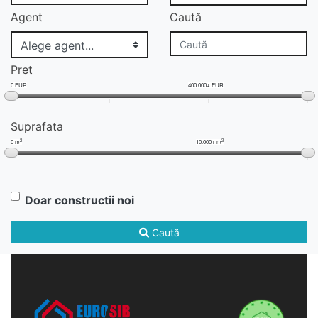
Agent
Caută
Pret
0 EUR
400.000+ EUR
Suprafata
2
2
0 m
10.000+ m
Doar constructii noi
Caută