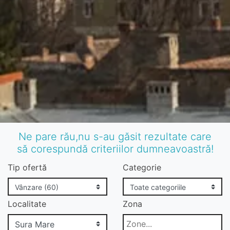
Ne pare rău,nu s-au găsit rezultate care
să corespundă criteriilor dumneavoastră!
Tip ofertă
Categorie
Localitate
Zona