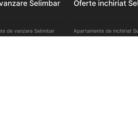
 vanzare Selimbar
Oferte inchiriat S
te de vanzare Selimbar
Apartamente de inchiriat S
 de vanzare Selimbar
Garsoniere de inchiriat Sel
te 2 camere de vanzare
Apartamente 2 camere de in
Selimbar
te 3 camere de vanzare
Apartamente 3 camere de in
Selimbar
te 4 camere de vanzare
Apartamente 4 camere de in
Selimbar
anzare Selimbar
Case de inchiriat Selimbar
ercilale de vanzare
Spatii comercilale de inchir
Selimbar