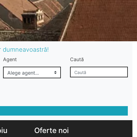
or dumneavoastră!
Agent
Caută
biu
Oferte noi