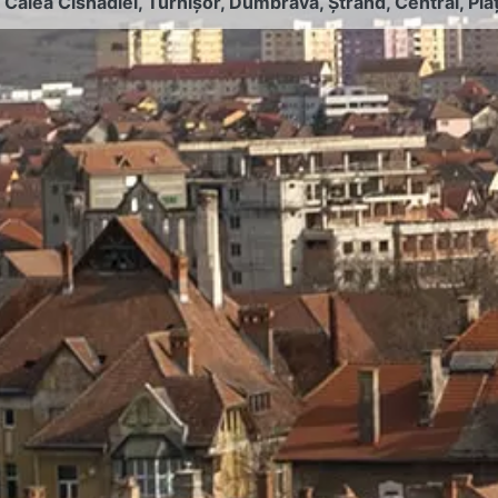
:
Calea Cisnădiei
,
Turnișor
,
Dumbrava
,
Ștrand
,
Central
,
Pia