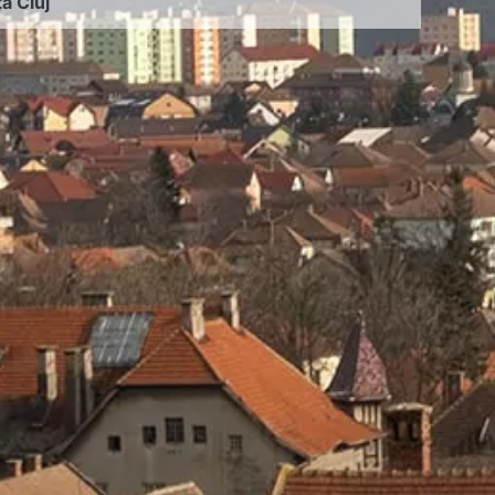
ța Cluj