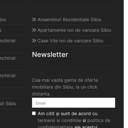
biu
Ansambluri Rezidentiale Sibiu
u
Apartamente noi de vanzare Sibiu
chiriat
Case Vile noi de vanzare Sibiu
Newsletter
chiriat
chiriat
Cea mai vasta gama de oferte
imobiliare din Sibiu, la un click
distanta.
at Sibiu
Am citit și sunt de acord cu
termenii si conditiile
si
politica de
confidențialitate
ale acestui