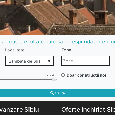
-au găsit rezultate care să corespundă criteriil
Localitate
Zona
Doar constructii noi
2
10.000+ m
Caută
vanzare Sibiu
Oferte inchiriat Si