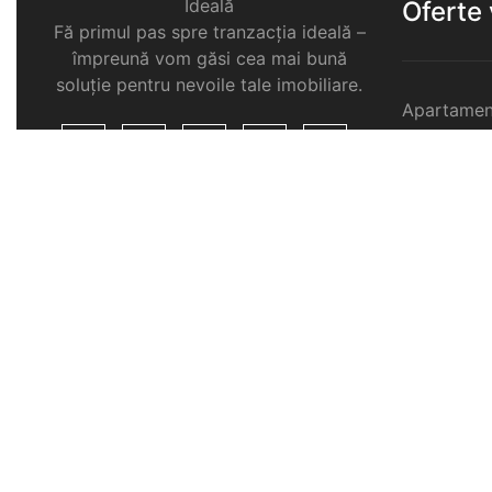
Ideală
Oferte
Fă primul pas spre tranzacția ideală –
împreună vom găsi cea mai bună
soluție pentru nevoile tale imobiliare.
Apartamen
Garsoniere
Apartamen
Selimbar
Apartamen
Selimbar
Apartamen
Selimbar
Case de v
Spatii com
Selimbar