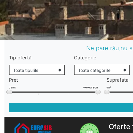
Ne pare rău,nu s
Tip ofertă
Categorie
Pret
Suprafata
2
0 EUR
400.000+ EUR
0 m
Oferte 