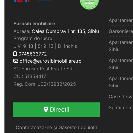
Apartamen
Eurosib Imobiliare
Adresa:
Calea Dumbravii nr. 135,
Sibiu
Garsoniere
Program de lucru
Apartamen
L-V: 9-18 | S: 9-13 | D: închis
Sibiu
0745633772
Apartamen
office@eurosibimobiliare.ro
Sibiu
SC Eurosib Real Estate SRL
CUI: 51359417
Apartamen
Reg. Com: J32/13982/2025
Sibiu
Case de va
Spatii com
Directii
Contactează-ne și Găsește Locuința