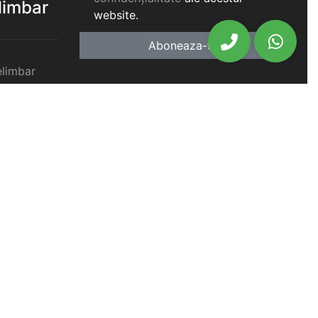
elimbar
website.
Aboneaza-te
elimbar
imbar
chiriat
chiriat
chiriat
iat