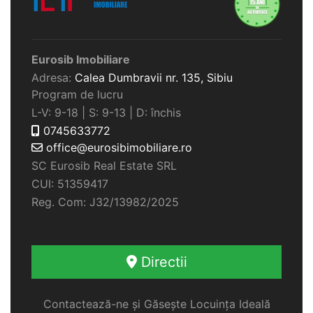
Eurosib Imobiliare
Adresa:
Calea Dumbravii nr. 135,
Sibiu
Program de lucru
L-V: 9-18 | S: 9-13 | D: închis
0745633772
office@eurosibimobiliare.ro
SC Eurosib Real Estate SRL
CUI: 51359417
Reg. Com: J32/13982/2025
Directii
Contactează-ne și Găsește Locuința Ideală