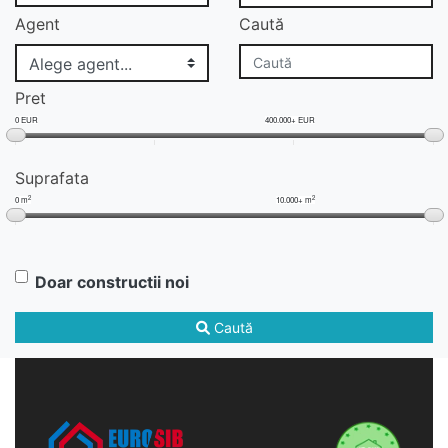
Agent
Caută
Pret
0 EUR
400.000+ EUR
Suprafata
2
2
0 m
10.000+ m
Doar constructii noi
Caută