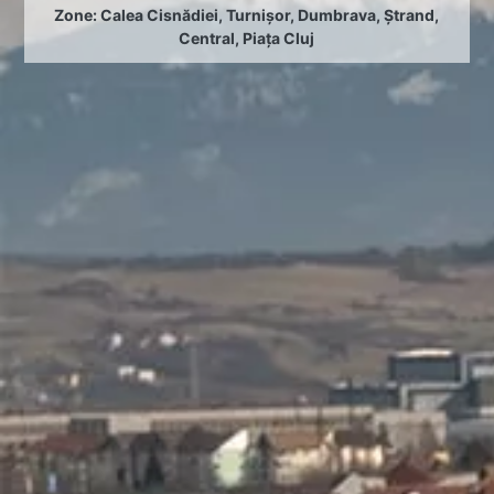
Zone:
Calea Cisnădiei
,
Turnișor
,
Dumbrava
,
Ștrand
,
Central
,
Piața Cluj