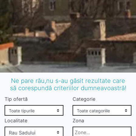
Ne pare rău,nu s-au găsit rezultate care
să corespundă criteriilor dumneavoastră!
Tip ofertă
Categorie
Localitate
Zona