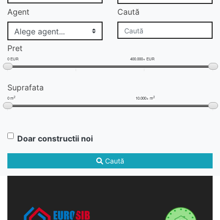
Agent
Caută
Pret
0 EUR
400.000+ EUR
Suprafata
2
2
0 m
10.000+ m
Doar constructii noi
Caută