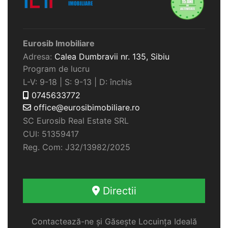
Eurosib Imobiliare
Adresa:
Calea Dumbravii nr. 135,
Sibiu
Program de lucru
L-V: 9-18 | S: 9-13 | D: închis
0745633772
office@eurosibimobiliare.ro
SC Eurosib Real Estate SRL
CUI: 51359417
Reg. Com: J32/13982/2025
Directii
Contactează-ne și Găsește Locuința Ideală