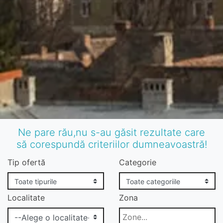
Ne pare rău,nu s-au găsit rezultate care
să corespundă criteriilor dumneavoastră!
Tip ofertă
Categorie
Localitate
Zona