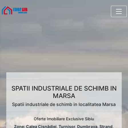
SPATII INDUSTRIALE DE SCHIMB IN
MARSA
Spatii industriale de schimb in localitatea Marsa
Oferte Imobiliare Exclusive Sibiu
Zone:
Calea Cisnădiei
,
Turnișor
,
Dumbrava
,
Ștrand
,