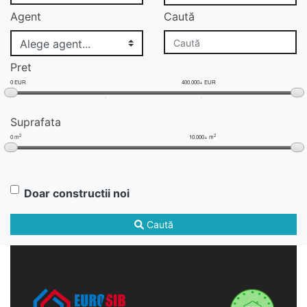
Agent
Caută
Pret
0 EUR
400.000+ EUR
Suprafata
2
2
0 m
10.000+ m
Doar constructii noi
Caută