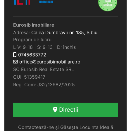
Eurosib Imobiliare
Adresa:
Calea Dumbravii nr. 135,
Sibiu
Program de lucru
L-V: 9-18 | S: 9-13 | D: închis
0745633772
office@eurosibimobiliare.ro
SC Eurosib Real Estate SRL
CUI: 51359417
Reg. Com: J32/13982/2025
Directii
Contactează-ne și Găsește Locuința Ideală