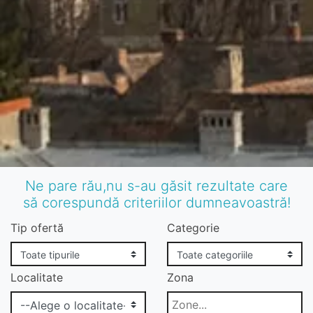
Ne pare rău,nu s-au găsit rezultate care
să corespundă criteriilor dumneavoastră!
Tip ofertă
Categorie
Localitate
Zona